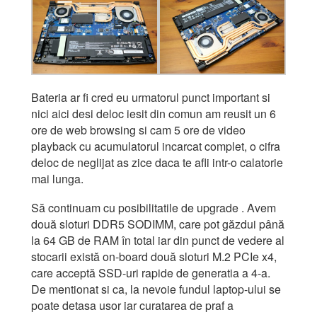
Bateria ar fi cred eu urmatorul punct important si
nici aici desi deloc iesit din comun am reusit un 6
ore de web browsing si cam 5 ore de video
playback cu acumulatorul incarcat complet, o cifra
deloc de neglijat as zice daca te afli intr-o calatorie
mai lunga.
Să continuam cu posibilitatile de upgrade . Avem
două sloturi DDR5 SODIMM, care pot găzdui până
la 64 GB de RAM în total iar din punct de vedere al
stocarii există on-board două sloturi M.2 PCIe x4,
care acceptă SSD-uri rapide de generatia a 4-a.
De mentionat si ca, la nevoie fundul laptop-ului se
poate detasa usor iar curatarea de praf a