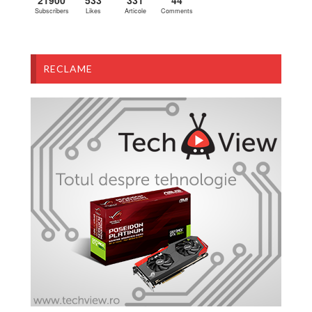
21900
533
331
44
Subscribers
Likes
Articole
Comments
RECLAME