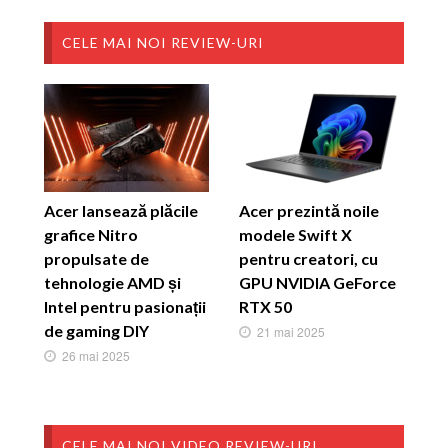
CELE MAI NOI REVIEW-URI
Acer lansează plăcile
Acer prezintă noile
grafice Nitro
modele Swift X
propulsate de
pentru creatori, cu
tehnologie AMD și
GPU NVIDIA GeForce
Intel pentru pasionații
RTX 50
de gaming DIY
21 mai 2025
26 mai 2025
CELE MAI NOI VIDEO REVIEW-URI