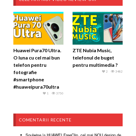
Huawei Pura70 Ultra.
ZTE Nubia Music,
O luna cu cel mai bun
telefonul de buget
telefon pentru
pentru multimedia ?
fotografie
2
3482
#smartphone
#huaweipura70ultra
1
3750
COMENTARII RECENTE
Soulwise
la
HUAWEI FreeClip, cel mai NOU design de