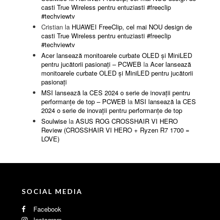
casti True Wireless pentru entuziasti #freeclip
#techviewtv
Cristian
la
HUAWEI FreeClip, cel mai NOU design de
casti True Wireless pentru entuziasti #freeclip
#techviewtv
Acer lansează monitoarele curbate OLED și MiniLED
pentru jucătorii pasionați – PCWEB
la
Acer lansează
monitoarele curbate OLED și MiniLED pentru jucătorii
pasionați
MSI lansează la CES 2024 o serie de inovații pentru
performanțe de top – PCWEB
la
MSI lansează la CES
2024 o serie de inovații pentru performanțe de top
Soulwise
la
ASUS ROG CROSSHAIR VI HERO
Review (CROSSHAIR VI HERO + Ryzen R7 1700 =
LOVE)
SOCIAL MEDIA
Facebook
Instagram