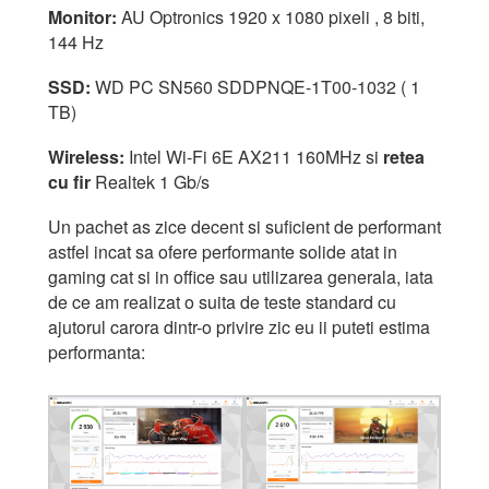
Monitor:
AU Optronics 1920 x 1080 pixeli , 8 biti,
144 Hz
SSD:
WD PC SN560 SDDPNQE-1T00-1032 ( 1
TB)
Wireless:
Intel Wi-Fi 6E AX211 160MHz si
retea
cu fir
Realtek 1 Gb/s
Un pachet as zice decent si suficient de performant
astfel incat sa ofere performante solide atat in
gaming cat si in office sau utilizarea generala, iata
de ce am realizat o suita de teste standard cu
ajutorul carora dintr-o privire zic eu ii puteti estima
performanta: