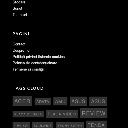
Stocare
Sunet
Tastaturi
PAGINI
Contact
Despre noi
Politică privind fișierele cookies
Politică de confidențialitate
Termene și condiții
TAGS CLOUD
ACER
ASUS
ASUS
AMD
ADATA
REVIEW
PLACA VIDEO
PLACA DE BAZA
TENDA
REVIEW
SOULWISE
TECHVIEW.RO