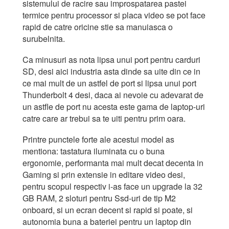
sistemului de racire sau improspatarea pastei
termice pentru processor si placa video se pot face
rapid de catre oricine stie sa manuiasca o
surubelnita.
Ca minusuri as nota lipsa unui port pentru carduri
SD, desi aici industria asta dinde sa uite din ce in
ce mai mult de un astfel de port si lipsa unui port
Thunderbolt 4 desi, daca ai nevoie cu adevarat de
un astfle de port nu acesta este gama de laptop-uri
catre care ar trebui sa te uiti pentru prim oara.
Printre punctele forte ale acestui model as
mentiona: tastatura iluminata cu o buna
ergonomie, performanta mai mult decat decenta in
Gaming si prin extensie in editare video desi,
pentru scopul respectiv i-as face un upgrade la 32
GB RAM, 2 sloturi pentru Ssd-uri de tip M2
onboard, si un ecran decent si rapid si poate, si
autonomia buna a bateriei pentru un laptop din