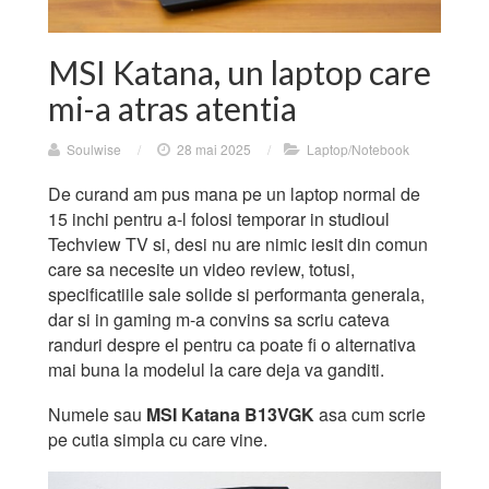
MSI Katana, un laptop care
mi-a atras atentia
Soulwise
/
28 mai 2025
/
Laptop/Notebook
De curand am pus mana pe un laptop normal de
15 inchi pentru a-l folosi temporar in studioul
Techview TV si, desi nu are nimic iesit din comun
care sa necesite un video review, totusi,
specificatiile sale solide si performanta generala,
dar si in gaming m-a convins sa scriu cateva
randuri despre el pentru ca poate fi o alternativa
mai buna la modelul la care deja va ganditi.
Numele sau
MSI Katana B13VGK
asa cum scrie
pe cutia simpla cu care vine.