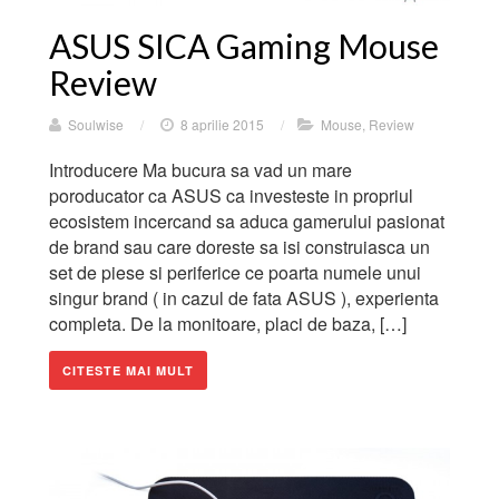
ASUS SICA Gaming Mouse
Review
Soulwise
/
8 aprilie 2015
/
Mouse
,
Review
Introducere Ma bucura sa vad un mare
poroducator ca ASUS ca investeste in propriul
ecosistem incercand sa aduca gamerului pasionat
de brand sau care doreste sa isi construiasca un
set de piese si periferice ce poarta numele unui
singur brand ( in cazul de fata ASUS ), experienta
completa. De la monitoare, placi de baza, […]
CITESTE MAI MULT