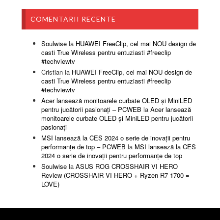
COMENTARII RECENTE
Soulwise
la
HUAWEI FreeClip, cel mai NOU design de
casti True Wireless pentru entuziasti #freeclip
#techviewtv
Cristian
la
HUAWEI FreeClip, cel mai NOU design de
casti True Wireless pentru entuziasti #freeclip
#techviewtv
Acer lansează monitoarele curbate OLED și MiniLED
pentru jucătorii pasionați – PCWEB
la
Acer lansează
monitoarele curbate OLED și MiniLED pentru jucătorii
pasionați
MSI lansează la CES 2024 o serie de inovații pentru
performanțe de top – PCWEB
la
MSI lansează la CES
2024 o serie de inovații pentru performanțe de top
Soulwise
la
ASUS ROG CROSSHAIR VI HERO
Review (CROSSHAIR VI HERO + Ryzen R7 1700 =
LOVE)