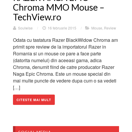
Chroma MMO Mouse –
TechView.ro
Soulwise
/
16 februarie 2015
/
Mouse
,
Review
Odata cu tastatura Razer BlackWidow Chroma am
primit spre review de la importatorul Razer in
Romania si un mouse ce pare a face parte
(datorita numelui) din aceeasi gama, adica
Chroma, denumit fiind de catre producator Razer
Naga Epic Chroma. Este un mouse special din
mai multe puncte de vedere dupa cum o sa vedeti
[…]
CITESTE MAI MULT