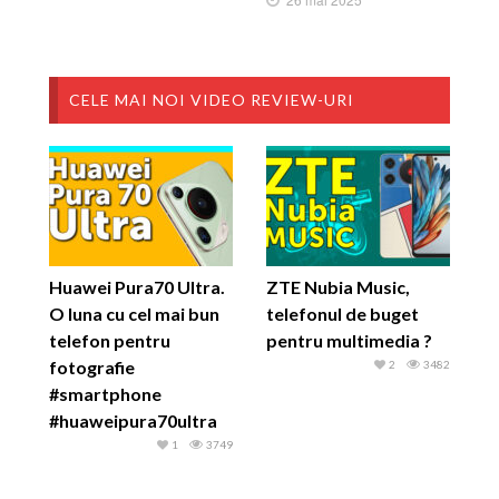
CELE MAI NOI VIDEO REVIEW-URI
Huawei Pura70 Ultra.
ZTE Nubia Music,
O luna cu cel mai bun
telefonul de buget
telefon pentru
pentru multimedia ?
fotografie
2
3482
#smartphone
#huaweipura70ultra
1
3749