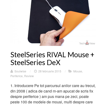
SteelSeries RIVAL Mouse +
SteelSeries DeX
Soulwise
/
28 februarie 2015
/
Mouse
,
Periferice
,
Review
1. Introducere Pe tot parcursul anilor care au trecut,
din 2008 ( adica de cand m-am apucat de scris fix
despre periferice ) am pus mana pe zeci, poate
peste 100 de modele de mousi, multi despre care