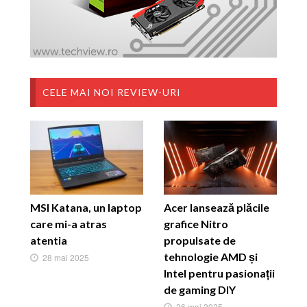
CELE MAI NOI REVIEW-URI
MSI Katana, un laptop
Acer lansează plăcile
care mi-a atras
grafice Nitro
atentia
propulsate de
tehnologie AMD și
28 mai 2025
Intel pentru pasionații
de gaming DIY
26 mai 2025