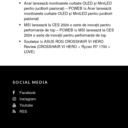
Acer lansează monitoarele curbate OLED și MiniLED
pentru jucătorii pasionați – PCWEB
la
Acer lansează
monitoarele curbate OLED și MiniLED pentru jucătorii
pasionați
MSI lansează la CES 2024 o serie de inovații pentru
performanțe de top – PCWEB
la
MSI lansează la CES
2024 o serie de inovații pentru performanțe de top
Soulwise
la
ASUS ROG CROSSHAIR VI HERO
Review (CROSSHAIR VI HERO + Ryzen R7 1700 =
LOVE)
SOCIAL MEDIA
Facebook
Instagram
Youtube
RSS