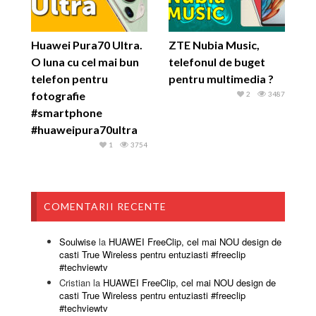
Huawei Pura70 Ultra.
ZTE Nubia Music,
O luna cu cel mai bun
telefonul de buget
telefon pentru
pentru multimedia ?
fotografie
2
3487
#smartphone
#huaweipura70ultra
1
3754
COMENTARII RECENTE
Soulwise
la
HUAWEI FreeClip, cel mai NOU design de
casti True Wireless pentru entuziasti #freeclip
#techviewtv
Cristian
la
HUAWEI FreeClip, cel mai NOU design de
casti True Wireless pentru entuziasti #freeclip
#techviewtv