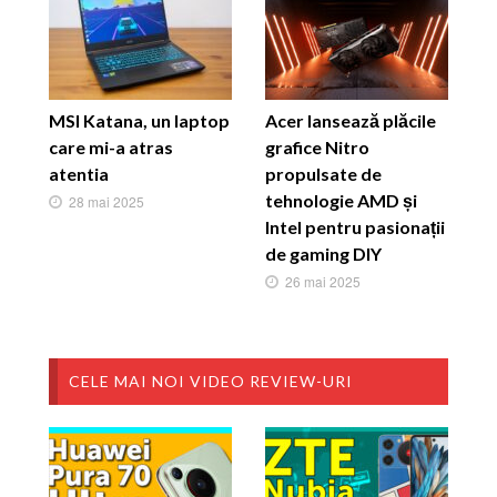
MSI Katana, un laptop
Acer lansează plăcile
care mi-a atras
grafice Nitro
atentia
propulsate de
tehnologie AMD și
28 mai 2025
Intel pentru pasionații
de gaming DIY
26 mai 2025
CELE MAI NOI VIDEO REVIEW-URI