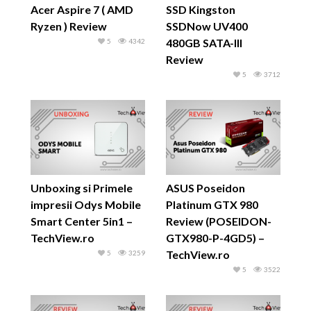
Acer Aspire 7 ( AMD
SSD Kingston
Ryzen ) Review
SSDNow UV400
480GB SATA-III
5
4342
Review
5
3712
Unboxing si Primele
ASUS Poseidon
impresii Odys Mobile
Platinum GTX 980
Smart Center 5in1 –
Review (POSEIDON-
TechView.ro
GTX980-P-4GD5) –
TechView.ro
5
3259
5
3522