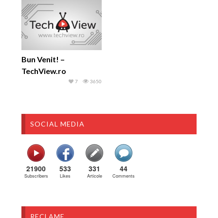
Bun Venit! –
TechView.ro
7
3650
SOCIAL MEDIA
21900
533
331
44
Subscribers
Likes
Articole
Comments
RECLAME