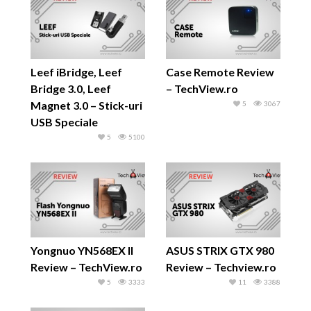
Leef iBridge, Leef
Case Remote Review
Bridge 3.0, Leef
– TechView.ro
Magnet 3.0 – Stick-uri
5
3067
USB Speciale
5
5100
Yongnuo YN568EX II
ASUS STRIX GTX 980
Review – TechView.ro
Review – Techview.ro
5
3333
11
3388