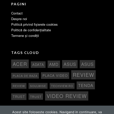
PAGINI
Contact
Despre noi
Politică privind fișierele cookies
Politică de confidențialitate
Termene și condiții
TAGS CLOUD
ACER
ASUS
ASUS
AMD
ADATA
REVIEW
PLACA VIDEO
PLACA DE BAZA
TENDA
REVIEW
SOULWISE
TECHVIEW.RO
VIDEO REVIEW
TRUST
TRUST
Acest site foloseste cookies. Navigand in continuare, va