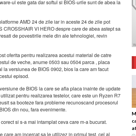
ware-ul este gata dar softul si BIOS-urile sunt de abea la
i platforme AMD 24 de zile iar in aceste 24 de zile pot
ASUS CROSSHAIR VI HERO despre care de abea astept sa
esati de povestirile mele din ale tehnologiei, revin
erita pentru realizarea acestui material de catre
estul de veche, anume 0503 sau 0504 parca , placa
rial la versiunea de BIOS 0902, bios la care am facut
acestui episod.
versiune de BIOS la care se afla placa inainte de update
tilizat pentru realizarea testelor, care este un Ryzen R7
reusit sa booteze fara probleme recunoscand procesorul
 BIOS din nou, fara evenimente.
M
c
 corect si s-a mai intamplat ceva care m-a bucurat.
a
e am incercat sa le utilizez in primul test, cel al