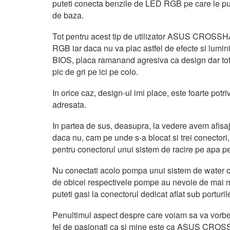
puteti conecta benzile de LED RGB pe care le put
de baza.
Tot pentru acest tip de utilizator ASUS CROSSHA
RGB iar daca nu va plac astfel de efecte si lumini
BIOS, placa ramanand agresiva ca design dar tot
pic de gri pe ici pe colo.
In orice caz, design-ul imi place, este foarte potr
adresata.
In partea de sus, deasupra, la vedere avem afisaj
daca nu, cam pe unde s-a blocat si trei conectori, 
pentru conectorul unui sistem de racire pe apa pe
Nu conectati acolo pompa unui sistem de water co
de obicei respectivele pompe au nevoie de mai mu
puteti gasi la conectorul dedicat aflat sub port
Penultimul aspect despre care voiam sa va vorbesc
fel de pasionati ca si mine este ca ASUS CRO