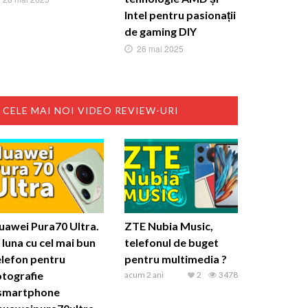
Intel pentru pasionații
de gaming DIY
26 mai 2025
CELE MAI NOI VIDEO REVIEW-URI
uawei Pura70 Ultra.
ZTE Nubia Music,
 luna cu cel mai bun
telefonul de buget
elefon pentru
pentru multimedia ?
otografie
acum 2 ani
2
3478
smartphone