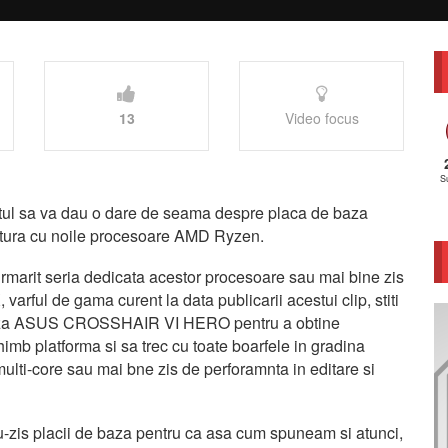
13
Video focus
S
entul sa va dau o dare de seama despre placa de baza
ra cu noile procesoare AMD Ryzen.
i urmarit seria dedicata acestor procesoare sau mai bine zis
arful de gama curent la data publicarii acestui clip, stiti
e baza ASUS CROSSHAIR VI HERO pentru a obtine
imb platforma si sa trec cu toate boarfele in gradina
multi-core sau mai bne zis de perforamnta in editare si
iu-zis placii de baza pentru ca asa cum spuneam si atunci,