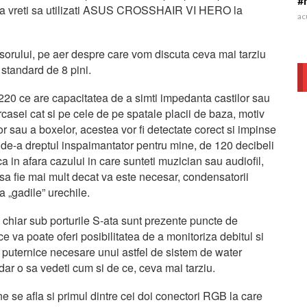
#
aca vreti sa utilizati ASUS CROSSHAIR VI HERO la
ac
esorului, pe aer despre care vom discuta ceva mai tarziu
standard de 8 pini.
 ce are capacitatea de a simti impedanta castilor sau
casei cat si pe cele de pe spatale placii de baza, motiv
or sau a boxelor, acestea vor fi detectate corect si impinse
e-a dreptul inspaimantator pentru mine, de 120 decibeli
a in afara cazului in care sunteti muzician sau audiofil,
o sa fie mai mult decat va este necesar, condensatorii
va „gadile” urechile.
, chiar sub porturile S-ata sunt prezente puncte de
 va poate oferi posibilitatea de a monitoriza debitul si
 puternice necesare unui astfel de sistem de water
dar o sa vedeti cum si de ce, ceva mai tarziu.
e se afla si primul dintre cei doi conectori RGB la care