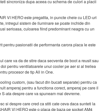
eti sincroniza dupa aceea cu schema de culori a placii
IR VI HERO este pregatita, in puncte cheie cu LED-uri
te, intregul sistem de iluminare se poate inchide din
usi serioasa, culoarea fiind predominant neagra cu un
ivit pentru pasionatii de performanta carora placa le este
ul care va da de stire daca secventa de boot a reusit sau
doi pentru ventilatoarele unui cooler pe aer si al treilea
ntru procesor de tip All in One.
oling custom, (sau facut din bucati separate) pentru ca
lt amperaj pentru a functiona corect, amperaj pe care il
urile S-ata despre care va spuneam mai devreme.
 si despre care cred ca stiti cate ceva daca sunteti la
SSHAIR VI HERO este o placa de baza pe socket AM4