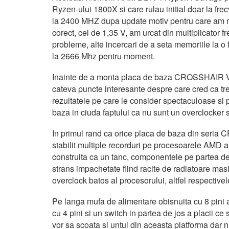
Ryzen-ului 1800X si care rulau initial doar la fre
la 2400 MHZ dupa update motiv pentru care am mai
corect, cel de 1,35 V, am urcat din multiplicator 
probleme, alte incercari de a seta memoriile la 
la 2666 Mhz pentru moment.
Inainte de a monta placa de baza CROSSHAIR VI
cateva puncte interesante despre care cred ca tr
rezultatele pe care le consider spectaculoase si 
baza in ciuda faptului ca nu sunt un overclocker si
In primul rand ca orice placa de baza din seria C
stabilit multiple recorduri pe procesoarele AM
construita ca un tanc, componentele pe partea de
strans impachetate fiind racite de radiatoare ma
overclock batos al procesorului, altfel respecti
Pe langa mufa de alimentare obisnuita cu 8 pini 
cu 4 pini si un switch in partea de jos a placii 
vor sa scoata si untul din aceasta platforma dar 