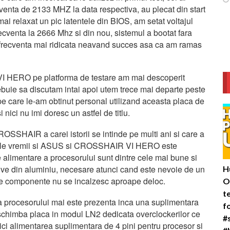
cventa de 2133 MHZ la data respectiva, au plecat din start
 relaxat un pic latentele din BIOS, am setat voltajul
frecventa la 2666 Mhz si din nou, sistemul a bootat fara
o frecventa mai ridicata neavand succes asa ca am ramas
 HERO pe platforma de testare am mai descoperit
ebuie sa discutam intai apoi utem trece mai departe peste
pe care le-am obtinut personal utilizand aceasta placa de
 nici nu imi doresc un astfel de titlu.
ROSSHAIR a carei istorii se intinde pe multi ani si care a
D ale vremii si ASUS si CROSSHAIR VI HERO este
 alimentare a procesorului sunt dintre cele mai bune si
sive din aluminiu, necesare atunci cand este nevoie de un
H
vele componente nu se incalzesc aproape deloc.
O
t
a procesorului mai este prezenta inca una suplimentara
f
ce schimba placa in modul LN2 dedicata overclockerilor ce
#
nici alimentarea suplimentara de 4 pini pentru procesor si