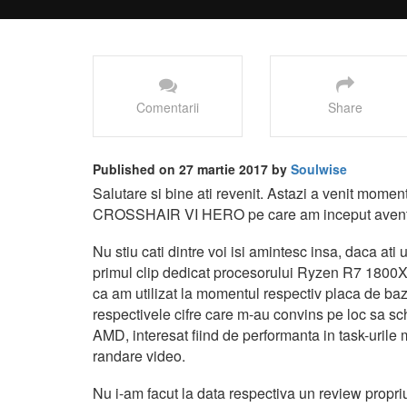
Comentarii
Share
Published on 27 martie 2017 by
Soulwise
Salutare si bine ati revenit. Astazi a venit mom
CROSSHAIR VI HERO pe care am inceput aventu
Nu stiu cati dintre voi isi amintesc insa, daca at
primul clip dedicat procesorului Ryzen R7 1800X, v
ca am utilizat la momentul respectiv placa d
respectivele cifre care m-au convins pe loc sa sch
AMD, interesat fiind de performanta in task-urile 
randare video.
Nu i-am facut la data respectiva un review propr