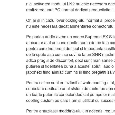
nici activarea modului LN2 nu este necesara d
realizarea unui PC normal dedicat productivitatii.
Chiar si in cazul overlocking-ului normal al proc
nu este necesara decat alimentarea conectorului 
Pe partea audio avem un codec Supreme FX S1220
a boxelor atat pe conexiunile audio de pe fata car
pentru care indiferent de tipul si impedanta castil
de la spate asa cum se cuvine la un SNR maxim d
adica pragul de disconfort, deci sunt mari sanse c
puterea si fidelitatea buna a acestei solutii audi
japonezi fiind aliniati cuminti si fiind pregatiti sa 
Pentru cei ce sunt entuziasti ai watercooling-ului
conectare dedicate unui sistem de racire pe apa ce
un foarte puternic conector dedicat pompelor mai
cooling custom pe care l-am si utilizat cu succes 
Pentru entuziastii modding-ului, in aceeasi regiun