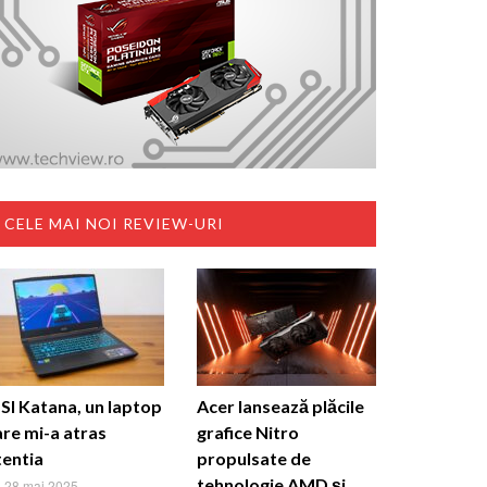
CELE MAI NOI REVIEW-URI
SI Katana, un laptop
Acer lansează plăcile
are mi-a atras
grafice Nitro
tentia
propulsate de
tehnologie AMD și
28 mai 2025