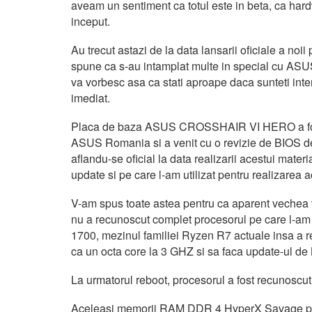
aveam un sentiment ca totul este in beta, ca hard
inceput.
Au trecut astazi de la data lansarii oficiale a noi
spune ca s-au intamplat multe in special cu 
va vorbesc asa ca stati aproape daca sunteti inter
imediat.
Placa de baza ASUS CROSSHAIR VI HERO a fost of
ASUS Romania si a venit cu o revizie de BIOS d
aflandu-se oficial la data realizarii acestui mate
update si pe care l-am utilizat pentru realizarea 
V-am spus toate astea pentru ca aparent vechea 
nu a recunoscut complet procesorul pe care l-am u
1700, mezinul familiei Ryzen R7 actuale insa a 
ca un octa core la 3 GHZ si sa faca update-ul de
La urmatorul reboot, procesorul a fost recunoscut
Aceleasi memorii RAM DDR 4 HyperX Savage pe car