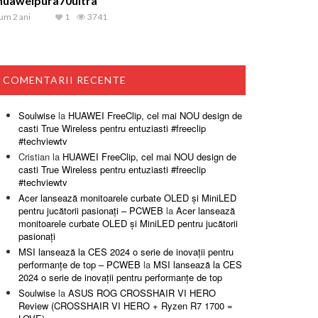
huaweipura70ultra
um 2 ani
1
3741
COMENTARII RECENTE
Soulwise
la
HUAWEI FreeClip, cel mai NOU design de
casti True Wireless pentru entuziasti #freeclip
#techviewtv
Cristian
la
HUAWEI FreeClip, cel mai NOU design de
casti True Wireless pentru entuziasti #freeclip
#techviewtv
Acer lansează monitoarele curbate OLED și MiniLED
pentru jucătorii pasionați – PCWEB
la
Acer lansează
monitoarele curbate OLED și MiniLED pentru jucătorii
pasionați
MSI lansează la CES 2024 o serie de inovații pentru
performanțe de top – PCWEB
la
MSI lansează la CES
2024 o serie de inovații pentru performanțe de top
Soulwise
la
ASUS ROG CROSSHAIR VI HERO
Review (CROSSHAIR VI HERO + Ryzen R7 1700 =