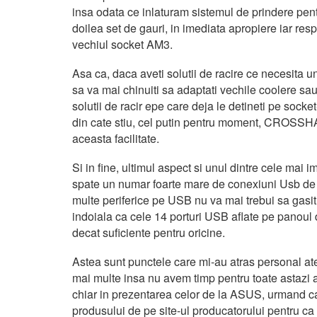
insa odata ce inlaturam sistemul de prindere pen
doilea set de gauri, in imediata apropiere iar res
vechiul socket AM3.
Asa ca, daca aveti solutii de racire ce necesita u
sa va mai chinuiti sa adaptati vechile coolere sau 
solutii de racir epe care deja le detineti pe sock
din cate stiu, cel putin pentru moment, CROSSH
aceasta facilitate.
Si in fine, ultimul aspect si unul dintre cele ma
spate un numar foarte mare de conexiuni Usb de t
multe periferice pe USB nu va mai trebui sa gasiti
indoiala ca cele 14 porturi USB aflate pe panoul 
decat suficiente pentru oricine.
Astea sunt punctele care mi-au atras personal ate
mai multe insa nu avem timp pentru toate astazi as
chiar in prezentarea celor de la ASUS, urmand ca
produsului de pe site-ul producatorului pentru ca