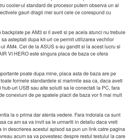
tru cooler-ul standard de procesor putem observa un al
pectivele gauri dragii mei sunt cele ce corespund cu
n backplate pe AM3 si il aveti si pe acela atunci nu trebuie
sa asteptati dupa kit-uri ce permit utilizarea vechilor
et-ul AM4. Cei de la ASUS s-au gandit si la acest lucru si
AIR VI HERO este singura placa de baza ce ofera
i importante poate dupa mine, placa asta de baza are pe
oate formele standardele si marimile asa ca, daca aveti
 hub-uri USB sau alte solutii sa le conectati la PC, fara
de conexiuni de pe spatele placii de baza vor fi mai mult
ntia la o prima dar atenta vedere. Fara indoiala ca sunt
a ca am sa va invit sa le urmariti in detaliu daca vreti
 in descrierea acestui apisod sa pun un link catre pagina
 vreau acum sa va povestesc despre restul testului la care