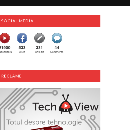
SOCIAL MEDIA
21900
533
331
44
ubscribers
Likes
Articole
Comments
RECLAME