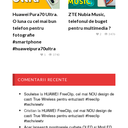
Huawei Pura70 Ultra.
ZTE Nubia Music,
O luna cu cel mai bun
telefonul de buget
telefon pentru
pentru multimedia ?
fotografie
2
3476
#smartphone
#huaweipura70ultra
1
3740
COMENTARII RECENTE
Soulwise
la
HUAWEI FreeClip, cel mai NOU design de
casti True Wireless pentru entuziasti #freeclip
#techviewtv
Cristian
la
HUAWEI FreeClip, cel mai NOU design de
casti True Wireless pentru entuziasti #freeclip
#techviewtv
Acer lansează monitoarele curbate OLED și MiniLED