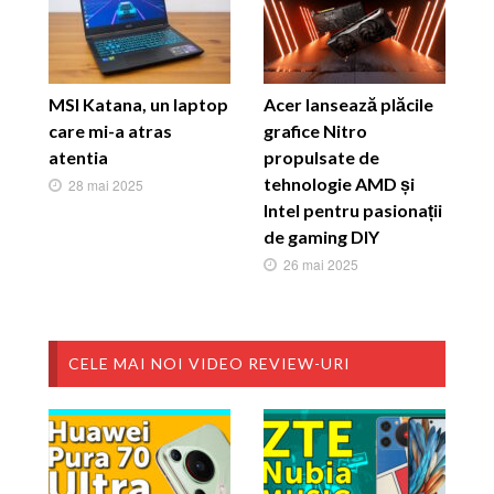
MSI Katana, un laptop
Acer lansează plăcile
care mi-a atras
grafice Nitro
atentia
propulsate de
tehnologie AMD și
28 mai 2025
Intel pentru pasionații
de gaming DIY
26 mai 2025
CELE MAI NOI VIDEO REVIEW-URI