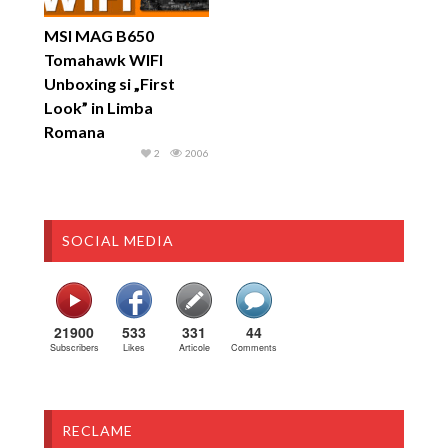
MSI MAG B650
Tomahawk WIFI
Unboxing si „First
Look” in Limba
Romana
2
2006
SOCIAL MEDIA
21900
533
331
44
Subscribers
Likes
Articole
Comments
RECLAME