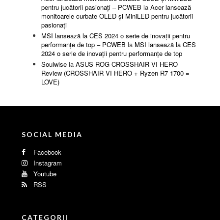
pentru jucătorii pasionați – PCWEB
la
Acer lansează
monitoarele curbate OLED și MiniLED pentru jucătorii
pasionați
MSI lansează la CES 2024 o serie de inovații pentru
performanțe de top – PCWEB
la
MSI lansează la CES
2024 o serie de inovații pentru performanțe de top
Soulwise
la
ASUS ROG CROSSHAIR VI HERO
Review (CROSSHAIR VI HERO + Ryzen R7 1700 =
LOVE)
SOCIAL MEDIA
Facebook
Instagram
Youtube
RSS
CATEGORII