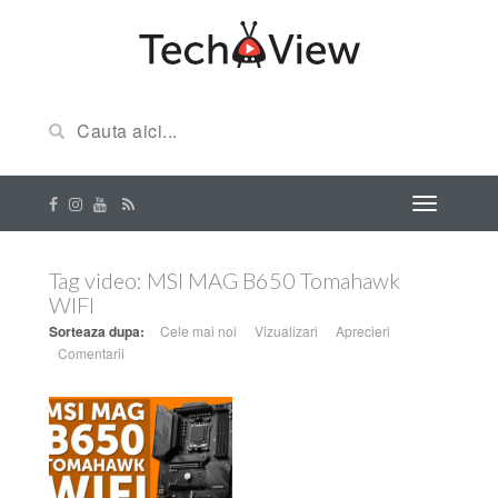
Tag video:
MSI MAG B650 Tomahawk
WIFI
Sorteaza dupa:
Cele mai noi
Vizualizari
Aprecieri
Comentarii