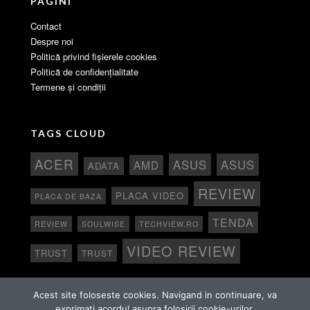
PAGINI
Contact
Despre noi
Politică privind fișierele cookies
Politică de confidențialitate
Termene și condiții
TAGS CLOUD
ACER
ASUS
ASUS
AMD
ADATA
REVIEW
PLACA VIDEO
PLACA DE BAZA
TENDA
REVIEW
SOULWISE
TECHVIEW.RO
VIDEO REVIEW
TRUST
TRUST
Acest site foloseste cookies. Navigand in continuare, va
exprimati acordul asupra folosirii cookie-urilor.