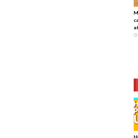
M
c
a
H