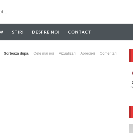
EW
STIRI
DESPRE NOI
CONTACT
Sorteaza dupa:
Cele mai noi
Vizualizari
Aprecieri
Comentarii
S