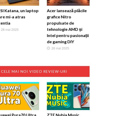
SI Katana, un laptop
Acer lansează plăcile
are mi-a atras
grafice Nitro
tentia
propulsate de
tehnologie AMD și
28 mai 2025
Intel pentru pasionații
de gaming DIY
26 mai 2025
CELE MAI NOI VIDEO REVIEW-URI
uawei Pura70 Ultra.
ZTE Nubia Music,