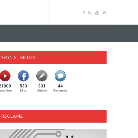
SOCIAL MEDIA
21900
533
331
44
ubscribers
Likes
Articole
Comments
RECLAME