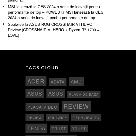
MSI lansează la CES 2024 o serie de inovații pentru
performanțe de top – PCWEB
la
MSI lansează la CES
2024 o serie de inovații pentru performanțe de top
Soulwise
la
ASUS ROG CROSSHAIR VI HERO
Review (CROSSHAIR VI HERO + Ryzen R7 1700 =
LOVE)
TAGS CLOUD
ACER
AMD
ADATA
ASUS
ASUS
PLACA DE BAZA
REVIEW
PLACA VIDEO
REVIEW
SOULWISE
TECHVIEW.RO
TENDA
TRUST
TRUST