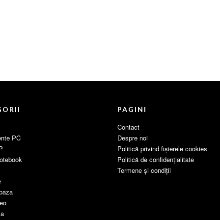
ORII
PAGINI
Contact
nte PC
Despre noi
P
Politică privind fișierele cookies
otebook
Politică de confidențialitate
Termene și condiții
e
 baza
deo
ca