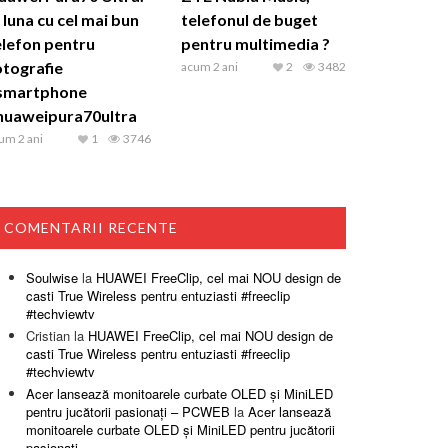
 luna cu cel mai bun
telefonul de buget
elefon pentru
pentru multimedia ?
otografie
acum 2 ani
2
3482
smartphone
huaweipura70ultra
um 2 ani
1
3746
COMENTARII RECENTE
Soulwise
la
HUAWEI FreeClip, cel mai NOU design de
casti True Wireless pentru entuziasti #freeclip
#techviewtv
Cristian
la
HUAWEI FreeClip, cel mai NOU design de
casti True Wireless pentru entuziasti #freeclip
#techviewtv
Acer lansează monitoarele curbate OLED și MiniLED
pentru jucătorii pasionați – PCWEB
la
Acer lansează
monitoarele curbate OLED și MiniLED pentru jucătorii
pasionați