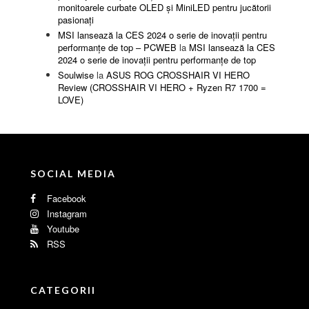
monitoarele curbate OLED și MiniLED pentru jucătorii
pasionați
MSI lansează la CES 2024 o serie de inovații pentru
performanțe de top – PCWEB
la
MSI lansează la CES
2024 o serie de inovații pentru performanțe de top
Soulwise
la
ASUS ROG CROSSHAIR VI HERO
Review (CROSSHAIR VI HERO + Ryzen R7 1700 =
LOVE)
SOCIAL MEDIA
Facebook
Instagram
Youtube
RSS
CATEGORII