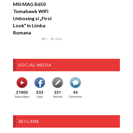
MSI MAG B650
Tomahawk WIFI
Unboxing si „First
Look” in Limba
Romana
2
2008
SOCIAL MEDIA
21900
533
331
44
Subscribers
Likes
Articole
Comments
RECLAME