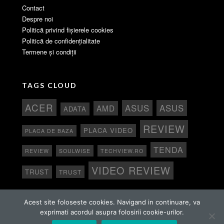
Contact
Despre noi
Politică privind fișierele cookies
Politică de confidențialitate
Termene și condiții
TAGS CLOUD
ACER
ASUS
ASUS
AMD
ADATA
REVIEW
PLACA VIDEO
PLACA DE BAZA
TENDA
REVIEW
SOULWISE
TECHVIEW.RO
VIDEO REVIEW
TRUST
TRUST
Acest site foloseste cookies. Navigand in continuare, va
exprimati acordul asupra folosirii cookie-urilor.
Copyright 2015 - 2024 TechView Toate drepturile rezervate.