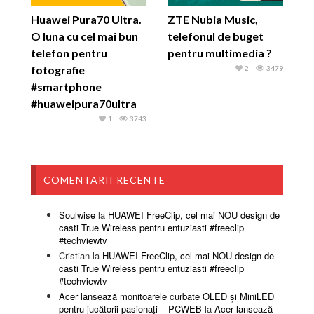
Huawei Pura70 Ultra.
ZTE Nubia Music,
O luna cu cel mai bun
telefonul de buget
telefon pentru
pentru multimedia ?
fotografie
2
3479
#smartphone
#huaweipura70ultra
1
3743
COMENTARII RECENTE
Soulwise
la
HUAWEI FreeClip, cel mai NOU design de
casti True Wireless pentru entuziasti #freeclip
#techviewtv
Cristian
la
HUAWEI FreeClip, cel mai NOU design de
casti True Wireless pentru entuziasti #freeclip
#techviewtv
Acer lansează monitoarele curbate OLED și MiniLED
pentru jucătorii pasionați – PCWEB
la
Acer lansează