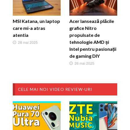
MSI Katana, un laptop
Acer lansează plăcile
care mi-a atras
grafice Nitro
atentia
propulsate de
tehnologie AMD și
28 mai 2025
Intel pentru pasionații
de gaming DIY
26 mai 2025
CELE MAI NOI VIDEO REVIEW-URI