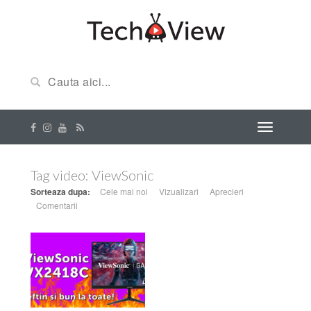
Tag video:
ViewSonic
Sorteaza dupa:
Cele mai noi
Vizualizari
Aprecieri
Comentarii