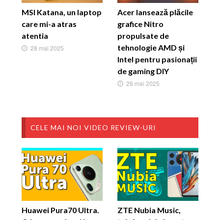
MSI Katana, un laptop
Acer lansează plăcile
care mi-a atras
grafice Nitro
atentia
propulsate de
tehnologie AMD și
28 mai 2025
Intel pentru pasionații
de gaming DIY
26 mai 2025
CELE MAI NOI VIDEO REVIEW-URI
Huawei Pura70 Ultra.
ZTE Nubia Music,