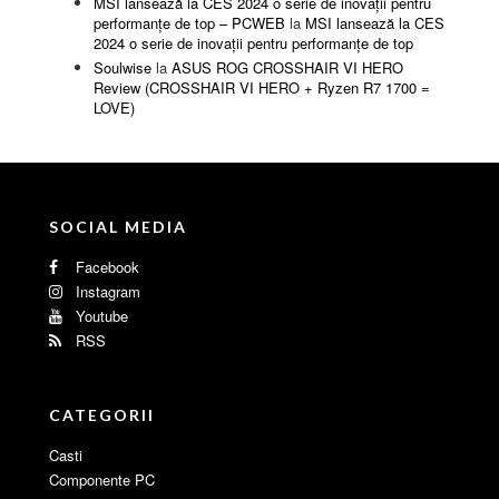
MSI lansează la CES 2024 o serie de inovații pentru
performanțe de top – PCWEB
la
MSI lansează la CES
2024 o serie de inovații pentru performanțe de top
Soulwise
la
ASUS ROG CROSSHAIR VI HERO
Review (CROSSHAIR VI HERO + Ryzen R7 1700 =
LOVE)
SOCIAL MEDIA
Facebook
Instagram
Youtube
RSS
CATEGORII
Casti
Componente PC