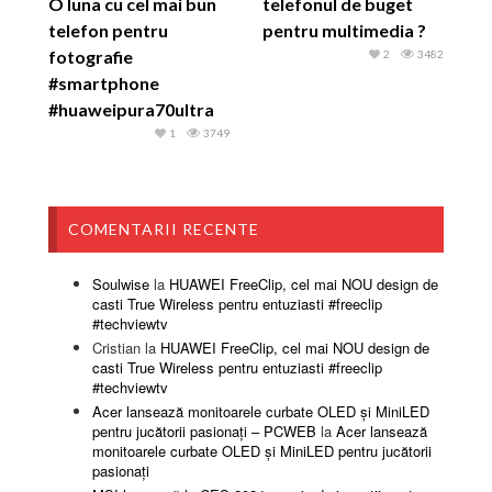
O luna cu cel mai bun
telefonul de buget
telefon pentru
pentru multimedia ?
fotografie
2
3482
#smartphone
#huaweipura70ultra
1
3749
COMENTARII RECENTE
Soulwise
la
HUAWEI FreeClip, cel mai NOU design de
casti True Wireless pentru entuziasti #freeclip
#techviewtv
Cristian
la
HUAWEI FreeClip, cel mai NOU design de
casti True Wireless pentru entuziasti #freeclip
#techviewtv
Acer lansează monitoarele curbate OLED și MiniLED
pentru jucătorii pasionați – PCWEB
la
Acer lansează
monitoarele curbate OLED și MiniLED pentru jucătorii
pasionați