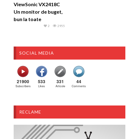
ViewSonic VX2418C
Un monitor de buget,
bun la toate
2
2955
SOCIAL MEDIA
21900
533
331
44
Subscribers
Likes
Articole
Comments
RECLAME