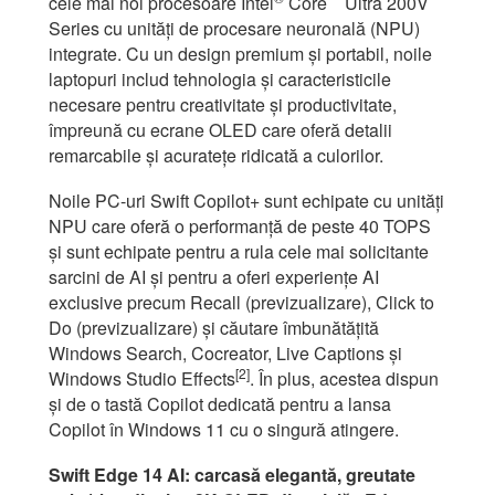
cele mai noi procesoare Intel
Core
Ultra 200V
Series cu unități de procesare neuronală (NPU)
integrate. Cu un design premium și portabil, noile
laptopuri includ tehnologia și caracteristicile
necesare pentru creativitate și productivitate,
împreună cu ecrane OLED care oferă detalii
remarcabile și acuratețe ridicată a culorilor.
Noile PC-uri Swift Copilot+ sunt echipate cu unități
NPU care oferă o performanță de peste 40 TOPS
și sunt echipate pentru a rula cele mai solicitante
sarcini de AI și pentru a oferi experiențe AI
exclusive precum Recall (previzualizare), Click to
Do (previzualizare) și căutare îmbunătățită
Windows Search, Cocreator, Live Captions și
[2]
Windows Studio Effects
. În plus, acestea dispun
și de o tastă Copilot dedicată pentru a lansa
Copilot în Windows 11 cu o singură atingere.
Swift Edge 14 AI: carcasă elegantă, greutate