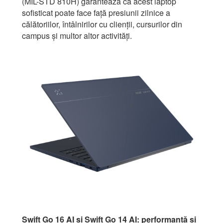
(MIL-STD 810H) garantează că acest laptop
sofisticat poate face față presiunii zilnice a
călătoriilor, întâlnirilor cu clienții, cursurilor din
campus și multor altor activități.
Swift Go 16 AI și Swift Go 14 AI: performanță și