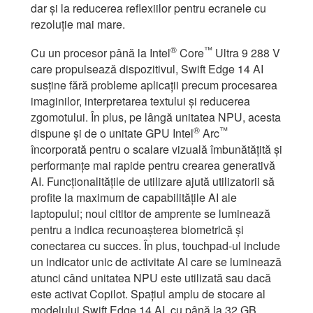
dar și la reducerea reflexiilor pentru ecranele cu
rezoluție mai mare.
®
™
Cu un procesor până la Intel
Core
Ultra 9 288 V
care propulsează dispozitivul, Swift Edge 14 AI
susține fără probleme aplicații precum procesarea
imaginilor, interpretarea textului și reducerea
zgomotului. În plus, pe lângă unitatea NPU, acesta
®
™
dispune și de o unitate GPU Intel
Arc
încorporată pentru o scalare vizuală îmbunătățită și
performanțe mai rapide pentru crearea generativă
AI. Funcționalitățile de utilizare ajută utilizatorii să
profite la maximum de capabilitățile AI ale
laptopului; noul cititor de amprente se luminează
pentru a indica recunoașterea biometrică și
conectarea cu succes. În plus, touchpad-ul include
un indicator unic de activitate AI care se luminează
atunci când unitatea NPU este utilizată sau dacă
este activat Copilot. Spațiul amplu de stocare al
modelului Swift Edge 14 AI, cu până la 32 GB