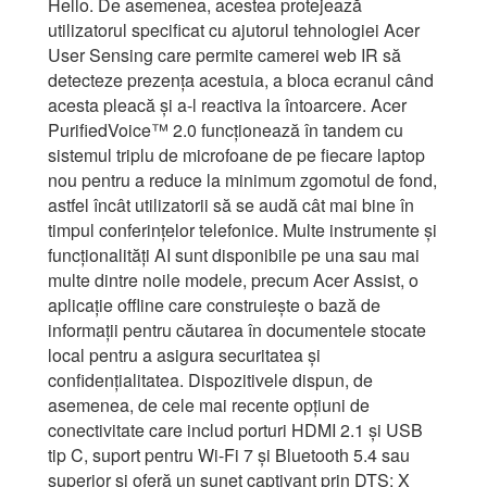
Hello. De asemenea, acestea protejează
utilizatorul specificat cu ajutorul tehnologiei Acer
User Sensing care permite camerei web IR să
detecteze prezența acestuia, a bloca ecranul când
acesta pleacă și a-l reactiva la întoarcere. Acer
PurifiedVoice™ 2.0 funcționează în tandem cu
sistemul triplu de microfoane de pe fiecare laptop
nou pentru a reduce la minimum zgomotul de fond,
astfel încât utilizatorii să se audă cât mai bine în
timpul conferințelor telefonice. Multe instrumente și
funcționalități AI sunt disponibile pe una sau mai
multe dintre noile modele, precum Acer Assist, o
aplicație offline care construiește o bază de
informații pentru căutarea în documentele stocate
local pentru a asigura securitatea și
confidențialitatea. Dispozitivele dispun, de
asemenea, de cele mai recente opțiuni de
conectivitate care includ porturi HDMI 2.1 și USB
tip C, suport pentru Wi-Fi 7 și Bluetooth 5.4 sau
superior și oferă un sunet captivant prin DTS: X