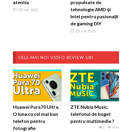
atentia
propulsate de
tehnologie AMD și
28 mai 2025
Intel pentru pasionații
de gaming DIY
26 mai 2025
CELE MAI NOI VIDEO REVIEW-URI
Huawei Pura70 Ultra.
ZTE Nubia Music,
O luna cu cel mai bun
telefonul de buget
telefon pentru
pentru multimedia ?
fotografie
2
3476