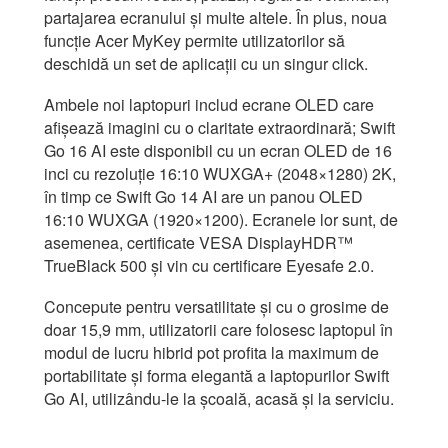
partajarea ecranului și multe altele. În plus, noua
funcție Acer MyKey permite utilizatorilor să
deschidă un set de aplicații cu un singur click.
Ambele noi laptopuri includ ecrane OLED care
afișează imagini cu o claritate extraordinară; Swift
Go 16 AI este disponibil cu un ecran OLED de 16
inci cu rezoluție 16:10 WUXGA+ (2048×1280) 2K,
în timp ce Swift Go 14 AI are un panou OLED
16:10 WUXGA (1920×1200). Ecranele lor sunt, de
asemenea, certificate VESA DisplayHDR™
TrueBlack 500 și vin cu certificare Eyesafe 2.0.
Concepute pentru versatilitate și cu o grosime de
doar 15,9 mm, utilizatorii care folosesc laptopul în
modul de lucru hibrid pot profita la maximum de
portabilitate și forma elegantă a laptopurilor Swift
Go AI, utilizându-le la școală, acasă și la serviciu.