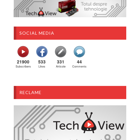
SOCIAL MEDIA
21900
533
331
44
Subscribers
Likes
Articole
Comments
RECLAME