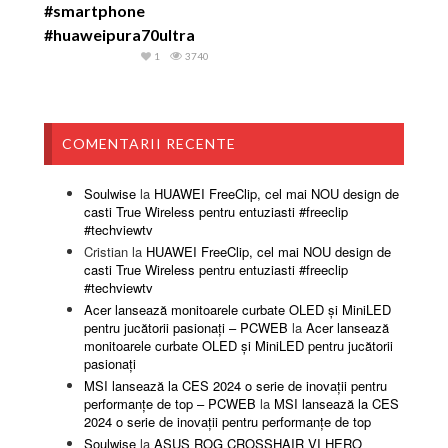
#smartphone
#huaweipura70ultra
1
3740
COMENTARII RECENTE
Soulwise
la
HUAWEI FreeClip, cel mai NOU design de
casti True Wireless pentru entuziasti #freeclip
#techviewtv
Cristian
la
HUAWEI FreeClip, cel mai NOU design de
casti True Wireless pentru entuziasti #freeclip
#techviewtv
Acer lansează monitoarele curbate OLED și MiniLED
pentru jucătorii pasionați – PCWEB
la
Acer lansează
monitoarele curbate OLED și MiniLED pentru jucătorii
pasionați
MSI lansează la CES 2024 o serie de inovații pentru
performanțe de top – PCWEB
la
MSI lansează la CES
2024 o serie de inovații pentru performanțe de top
Soulwise
la
ASUS ROG CROSSHAIR VI HERO