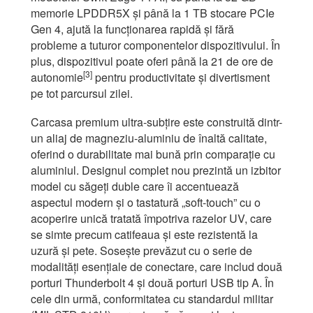
memorie LPDDR5X și până la 1 TB stocare PCIe
Gen 4, ajută la funcționarea rapidă și fără
probleme a tuturor componentelor dispozitivului. În
plus, dispozitivul poate oferi până la 21 de ore de
[3]
autonomie
pentru productivitate și divertisment
pe tot parcursul zilei.
Carcasa premium ultra-subțire este construită dintr-
un aliaj de magneziu-aluminiu de înaltă calitate,
oferind o durabilitate mai bună prin comparație cu
aluminiul. Designul complet nou prezintă un izbitor
model cu săgeți duble care îi accentuează
aspectul modern și o tastatură „soft-touch” cu o
acoperire unică tratată împotriva razelor UV, care
se simte precum catifeaua și este rezistentă la
uzură și pete. Sosește prevăzut cu o serie de
modalități esențiale de conectare, care includ două
porturi Thunderbolt 4 și două porturi USB tip A. În
cele din urmă, conformitatea cu standardul militar