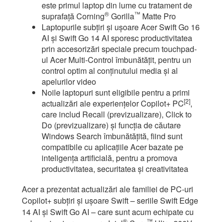
este primul laptop din lume cu tratament de
®
™
suprafață Corning
Gorilla
Matte Pro
Laptopurile subțiri și ușoare Acer Swift Go 16
AI și Swift Go 14 AI sporesc productivitatea
prin accesorizări speciale precum touchpad-
ul Acer Multi-Control îmbunătățit, pentru un
control optim al conținutului media și al
apelurilor video
Noile laptopuri sunt eligibile pentru a primi
[2]
actualizări ale experiențelor Copilot+ PC
,
care includ Recall (previzualizare), Click to
Do (previzualizare) și funcția de căutare
Windows Search îmbunătățită, fiind sunt
compatibile cu aplicațiile Acer bazate pe
inteligența artificială, pentru a promova
productivitatea, securitatea și creativitatea
Acer a prezentat actualizări ale familiei de PC-uri
Copilot+ subțiri și ușoare Swift – seriile Swift Edge
14 AI și Swift Go AI – care sunt acum echipate cu
®
™