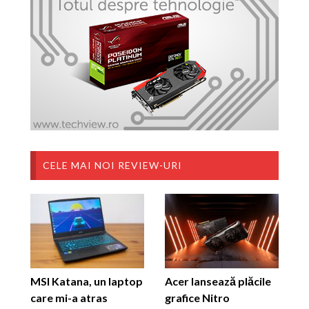
CELE MAI NOI REVIEW-URI
MSI Katana, un laptop
Acer lansează plăcile
care mi-a atras
grafice Nitro