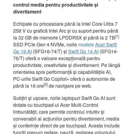
control media pentru productivitate și
divertisment
Echipate cu procesoare până la Intel Core Ultra 7
258 V cu grafică Intel Arc și cu suport pentru până
[1]
la 32 GB de memorie LPDDR5X și până la 2 TB
SSD PCIe Gen 4 NVMe, noile
modele
Acer Swift
Go 16 AI
(SFG16-74/T) și
Swift Go 14 AI
(SFG14-
75/T) oferă o valoare excepțională pentru
productivitate, creativitate și divertisment. Pe lângă
orientarea spre performanță și capabilitățile AI,
PC-urile Swift Go Copilot+ oferă o autonomie de
[3]
până la 16 ore
de navigare pe web.
Subțiri și ușoare, noile laptopuri Swift Go AI sunt
dotate cu touchpad-ul Acer Multi-Control
îmbunătățit, care permite controlul intuitiv și
convenabil al acțiunilor pentru divertisment, media
și conferințe direct de pe touchpad. Acesta include
funcții precum redare, pauză, reglarea volumului,