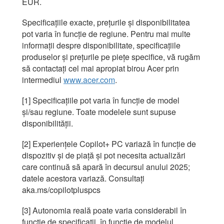
EUR.
Specificațiile exacte, prețurile și disponibilitatea
pot varia în funcție de regiune. Pentru mai multe
informații despre disponibilitate, specificațiile
produselor și prețurile pe piețe specifice, vă rugăm
să contactați cel mai apropiat birou Acer prin
intermediul
www.acer.com
.
[1] Specificațiile pot varia în funcție de model
și/sau regiune. Toate modelele sunt supuse
disponibilității.
[2] Experiențele Copilot+ PC variază în funcție de
dispozitiv și de piață și pot necesita actualizări
care continuă să apară în decursul anului 2025;
datele acestora variază. Consultați
aka.ms/copilotpluspcs
[3] Autonomia reală poate varia considerabil în
funcție de specificații, în funcție de modelul