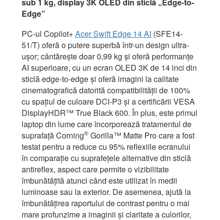
sub 1 kg, display 3K OLED din sticlă „Edge-to-
Edge”
PC-ul Copilot+
Acer Swift Edge 14 AI
(SFE14-
51/T) oferă o putere superbă într-un design ultra-
ușor; cântărește doar 0,99 kg și oferă performanțe
AI superioare, cu un ecran OLED 3K de 14 inci din
sticlă edge-to-edge și oferă imagini la calitate
cinematografică datorită compatibilității de 100%
cu spațiul de culoare DCI-P3 și a certificării VESA
DisplayHDR™ True Black 600. În plus, este primul
laptop din lume care încorporează tratamentul de
®
suprafață Corning
Gorilla™ Matte Pro care a fost
testat pentru a reduce cu 95% reflexiile ecranului
în comparație cu suprafețele alternative din sticlă
antireflex, aspect care permite o vizibilitate
îmbunătățită atunci când este utilizat în medii
luminoase sau la exterior. De asemenea, ajută la
îmbunătățirea raportului de contrast pentru o mai
mare profunzime a imaginii și claritate a culorilor,