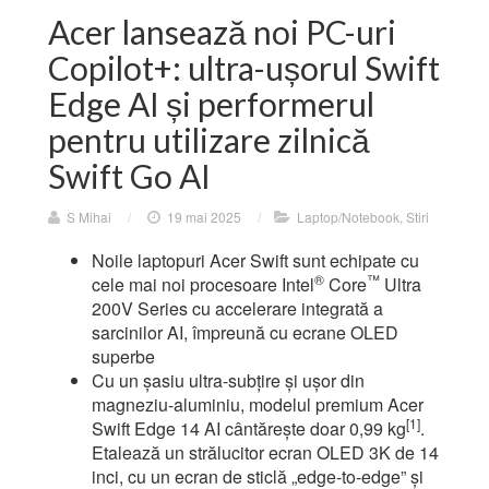
Acer lansează noi PC-uri
Copilot+: ultra-ușorul Swift
Edge AI și performerul
pentru utilizare zilnică
Swift Go AI
S Mihai
/
19 mai 2025
/
Laptop/Notebook
,
Stiri
Noile laptopuri Acer Swift sunt echipate cu
®
™
cele mai noi procesoare Intel
Core
Ultra
200V Series cu accelerare integrată a
sarcinilor AI, împreună cu ecrane OLED
superbe
Cu un șasiu ultra-subțire și ușor din
magneziu-aluminiu, modelul premium Acer
[1]
Swift Edge 14 AI cântărește doar 0,99 kg
.
Etalează un strălucitor ecran OLED 3K de 14
inci, cu un ecran de sticlă „edge-to-edge” și