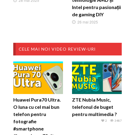
28 mai 2025
Intel pentru pasionații
de gaming DIY
26 mai 2025
CELE MAI NOI VIDEO REVIEW-URI
Huawei Pura70 Ultra.
ZTE Nubia Music,
O luna cu cel mai bun
telefonul de buget
telefon pentru
pentru multimedia ?
fotografie
2
3487
#smartphone