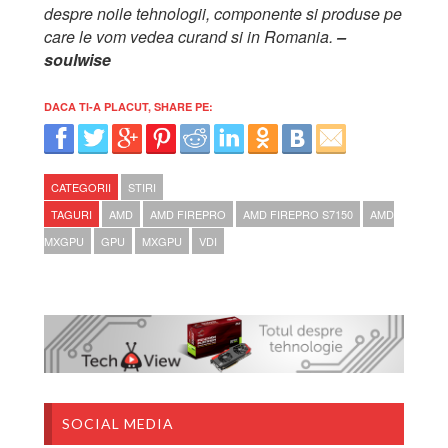
despre noile tehnologii, componente si produse pe
care le vom vedea curand si in Romania.
–
soulwise
DACA TI-A PLACUT, SHARE PE:
CATEGORII
STIRI
TAGURI
AMD
AMD FIREPRO
AMD FIREPRO S7150
AMD
MXGPU
GPU
MXGPU
VDI
SOCIAL MEDIA