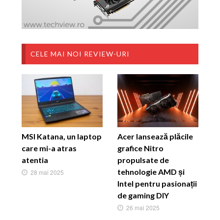
CELE MAI NOI REVIEW-URI
MSI Katana, un laptop
Acer lansează plăcile
care mi-a atras
grafice Nitro
atentia
propulsate de
tehnologie AMD și
28 mai 2025
Intel pentru pasionații
de gaming DIY
26 mai 2025