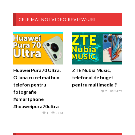
CELE MAI NOI VIDEO REVIEW-URI
Huawei Pura70 Ultra.
ZTE Nubia Music,
O luna cu cel mai bun
telefonul de buget
telefon pentru
pentru multimedia ?
fotografie
2
3479
#smartphone
#huaweipura70ultra
1
3743