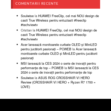
COMENTARII RECENTE
Soulwise
la
HUAWEI FreeClip, cel mai NOU design de
casti True Wireless pentru entuziasti #freeclip
#techviewtv
Cristian
la
HUAWEI FreeClip, cel mai NOU design de
casti True Wireless pentru entuziasti #freeclip
#techviewtv
Acer lansează monitoarele curbate OLED și MiniLED
pentru jucătorii pasionați – PCWEB
la
Acer lansează
monitoarele curbate OLED și MiniLED pentru jucătorii
pasionați
MSI lansează la CES 2024 o serie de inovații pentru
performanțe de top – PCWEB
la
MSI lansează la CES
2024 o serie de inovații pentru performanțe de top
Soulwise
la
ASUS ROG CROSSHAIR VI HERO
Review (CROSSHAIR VI HERO + Ryzen R7 1700 =
LOVE)