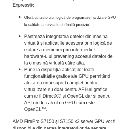
Express®:
Oferă utilizatorului logică de programare hardware GPU
la calitate a serviciile de înaltă precizie.
Păstrează integritatea datelor din masina
virtuală și aplicațiile acestora prin logică de
izolare a memoriei prin intermediul
hardware-ului prevening accesul datelor de
la o masină virtuală către alta.
Pune la dispoziția aplicațiilor toate
funcționalitățile grafice ale GPU permițând
alocarea unui suport complet pentru
virtualizare nu doar pentru API-uri grafice
cum ar fi DirectX® și OpenGL dar și pentru
API-uri de calcul cu GPU cum este
OpenCL™.
AMD FirePro S7150 și S7150 x2 server GPU vor fi
disponibile din partea integratorilor de servere