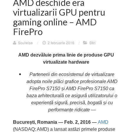
AMD deschide era
virtualizarii GPU pentru
gaming online – AMD
FirePro
Soulwise
/
2 februarie 2016
/
Stiri
AMD dezv
ăluie prima linie de produse GPU
virtualizate hardware
Partenerii din ecosistemul de virtualizare
adopta noile plăci grafice profesionale AMD
FirePro S7150 și AMD FirePro S7150 ca
baza arhitecturală ce asigură utilizatorului o
experiență sigură, precisă, bogată și cu
performanțe ridicate —
București, Romania — Feb. 2, 2016 —
AMD
(NASDAQ: AMD) a lansat astăzi primele produse