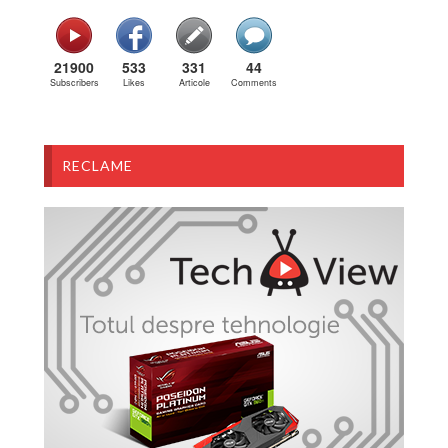
21900
533
331
44
Subscribers
Likes
Articole
Comments
RECLAME