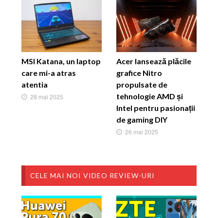
MSI Katana, un laptop
Acer lansează plăcile
care mi-a atras
grafice Nitro
atentia
propulsate de
tehnologie AMD și
28 mai 2025
Intel pentru pasionații
de gaming DIY
26 mai 2025
CELE MAI NOI VIDEO REVIEW-URI