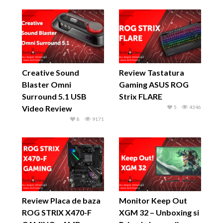
Creative Sound
Review Tastatura
Blaster Omni
Gaming ASUS ROG
Surround 5.1 USB
Strix FLARE
Video Review
5
4346
8
9171
Review Placa de baza
Monitor Keep Out
ROG STRIX X470-F
XGM 32 – Unboxing si