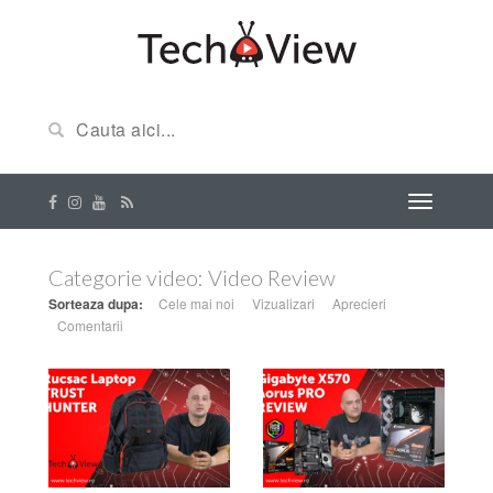
Categorie video:
Video Review
Sorteaza dupa:
Cele mai noi
Vizualizari
Aprecieri
Comentarii