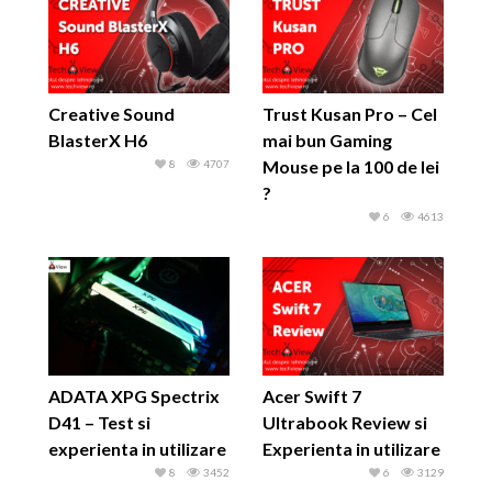
Creative Sound
Trust Kusan Pro – Cel
BlasterX H6
mai bun Gaming
Mouse pe la 100 de lei
8
4707
?
6
4613
ADATA XPG Spectrix
Acer Swift 7
D41 – Test si
Ultrabook Review si
experienta in utilizare
Experienta in utilizare
8
3452
6
3129