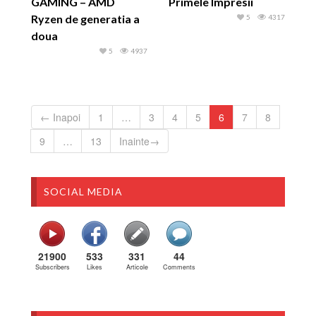
GAMING – AMD
Primele Impresii
Ryzen de generatia a
5
4317
doua
5
4937
← Inapoi
1
…
3
4
5
6
7
8
9
…
13
Inainte→
SOCIAL MEDIA
21900
533
331
44
Subscribers
Likes
Articole
Comments