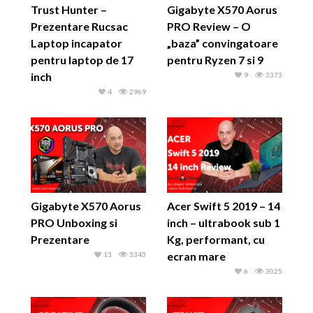
Trust Hunter –
Gigabyte X570 Aorus
Prezentare Rucsac
PRO Review – O
Laptop incapator
„baza” convingatoare
pentru laptop de 17
pentru Ryzen 7 si 9
inch
9
3373
4
2969
Gigabyte X570 Aorus
Acer Swift 5 2019 – 14
PRO Unboxing si
inch – ultrabook sub 1
Prezentare
Kg, performant, cu
ecran mare
13
3343
6
3025