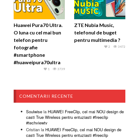
Huawei Pura70 Ultra.
ZTE Nubia Music,
O luna cu cel mai bun
telefonul de buget
telefon pentru
pentru multimedia ?
fotografie
2
3472
#smartphone
#huaweipura70ultra
1
3739
COMENTARII RECENTE
Soulwise
la
HUAWEI FreeClip, cel mai NOU design de
casti True Wireless pentru entuziasti #freeclip
#techviewtv
Cristian
la
HUAWEI FreeClip, cel mai NOU design de
casti True Wireless pentru entuziasti #freeclip