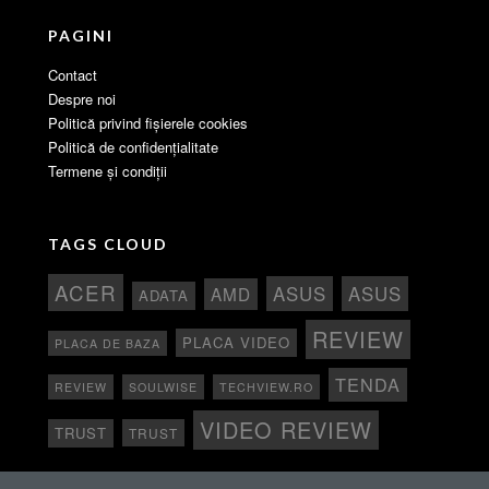
PAGINI
Contact
Despre noi
Politică privind fișierele cookies
Politică de confidențialitate
Termene și condiții
TAGS CLOUD
ACER
ASUS
ASUS
AMD
ADATA
REVIEW
PLACA VIDEO
PLACA DE BAZA
TENDA
REVIEW
SOULWISE
TECHVIEW.RO
VIDEO REVIEW
TRUST
TRUST