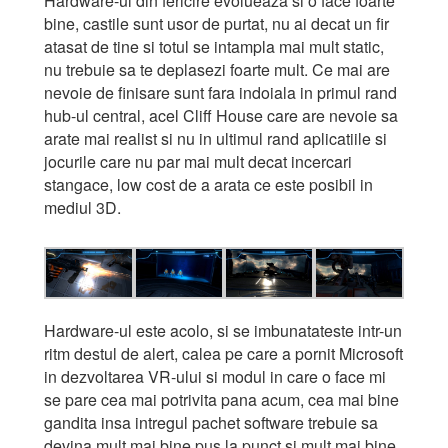
Hardware-ul din fericire evolueaza si o face foarte
bine, castile sunt usor de purtat, nu ai decat un fir
atasat de tine si totul se intampla mai mult static,
nu trebuie sa te deplasezi foarte mult. Ce mai are
nevoie de finisare sunt fara indoiala in primul rand
hub-ul central, acel Cliff House care are nevoie sa
arate mai realist si nu in ultimul rand aplicatiile si
jocurile care nu par mai mult decat incercari
stangace, low cost de a arata ce este posibil in
mediul 3D.
Hardware-ul este acolo, si se imbunatateste intr-un
ritm destul de alert, calea pe care a pornit Microsoft
in dezvoltarea VR-ului si modul in care o face mi
se pare cea mai potrivita pana acum, cea mai bine
gandita insa intregul pachet software trebuie sa
devina mult mai bine pus la punct si mult mai bine