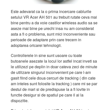
Este adevarat ca la o prima incercare cablurile
setului VR Acer AH 501 au trebuit rutate ceva mai
bine pentru a da voie castilor wireless audio sa se
aseze mai bine pe urechi insa nu am considerat
asta a fi o problema, sunt mici inconveniente sau
perioade de adaptare prin care trecem in
adoptarea oricarei tehnologii.
Controllerele in sine sunt usoare cu toate
butoanele asezate la locul lor astfel incat inveti sa
le utilizezi pe deplin in doar cateva zeci de minute
de utilizare singurul inconvenient pe care l-am
gasit fiind cele doua cercuri de tracking ( din cate
am inteles sunt folosite la tracking ) care mi se par
destul de mari si de predispuse la a fi lovite in
functie desigur si de spatiul pe care il ai la
dispozitie.