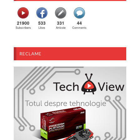
21900
533
331
44
Subscribers
Likes
Articole
Comments
RECLAME