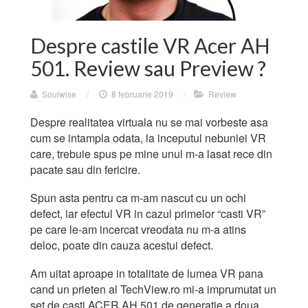
Despre castile VR Acer AH
501. Review sau Preview ?
Soulwise
/
8 februarie 2019
/
Review
Despre realitatea virtuala nu se mai vorbeste asa
cum se intampla odata, la inceputul nebuniei VR
care, trebuie spus pe mine unul m-a lasat rece din
pacate sau din fericire.
Spun asta pentru ca m-am nascut cu un ochi
defect, iar efectul VR in cazul primelor “casti VR”
pe care le-am incercat vreodata nu m-a atins
deloc, poate din cauza acestui defect.
Am uitat aproape in totalitate de lumea VR pana
cand un prieten al TechView.ro mi-a imprumutat un
set de casti ACER AH 501 de generatie a doua