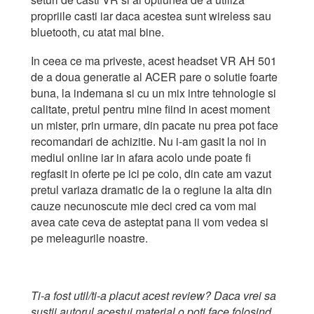
propriile casti iar daca acestea sunt wireless sau
bluetooth, cu atat mai bine.
In ceea ce ma priveste, acest headset VR AH 501
de a doua generatie al ACER pare o solutie foarte
buna, la indemana si cu un mix intre tehnologie si
calitate, pretul pentru mine fiind in acest moment
un mister, prin urmare, din pacate nu prea pot face
recomandari de achizitie. Nu i-am gasit la noi in
mediul online iar in afara acolo unde poate fi
regfasit in oferte pe ici pe colo, din cate am vazut
pretul variaza dramatic de la o regiune la alta din
cauze necunoscute mie deci cred ca vom mai
avea cate ceva de asteptat pana ii vom vedea si
pe meleagurile noastre.
Ti-a fost util/ti-a placut acest review? Daca vrei sa
sustii autorul acestui material o poti face folosind