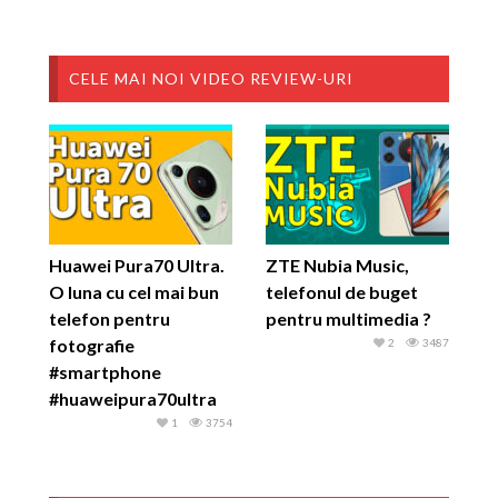
CELE MAI NOI VIDEO REVIEW-URI
Huawei Pura70 Ultra.
ZTE Nubia Music,
O luna cu cel mai bun
telefonul de buget
telefon pentru
pentru multimedia ?
fotografie
2
3487
#smartphone
#huaweipura70ultra
1
3754