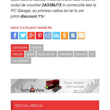
codul de voucher
2A53MJ7X
in comenzile tale la
PC Garage, eu primesc cativa lei iar tu vei
primi
discount 1%
!
DACA TI-A PLACUT, SHARE PE:
CATEGORII
REVIEW
TAGURI
ACER
ACER AH 501
PREVIEW
REVIEW
VR
VR HEADSET
SOCIAL MEDIA