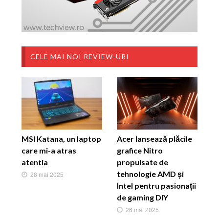
CELE MAI NOI REVIEW-URI
MSI Katana, un laptop
Acer lansează plăcile
care mi-a atras
grafice Nitro
atentia
propulsate de
tehnologie AMD și
28 mai 2025
Intel pentru pasionații
de gaming DIY
26 mai 2025