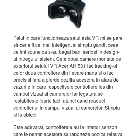
Felul in care functioneaza setul asta VR mi se pare
sincer a fi cel mai inteligent si simplu gandit ceea
ce imi spune ca s-au bagat bani seriosi in design-
ul intregului sistem. Cele doua camere montate pe
exteriorul setului VR Acer AH 501 fac tracking-ul
celor doua controllere din fiecare mana si o fac
precis si fara a pierde pozitia acestora in afara de
cazurile in care respectivele controllere ies din
campul vizual al camerelor iar legatura se
restabileste foarte facil atunci cand readuci
controller-ul in campul vizual al camerelor. Simplu
si la obiect!
Este adevarat, controllerele au la interior senzori
care le permit acestora sa raporteze pozitia relativa