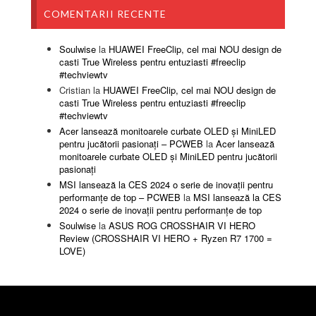
COMENTARII RECENTE
Soulwise
la
HUAWEI FreeClip, cel mai NOU design de
casti True Wireless pentru entuziasti #freeclip
#techviewtv
Cristian
la
HUAWEI FreeClip, cel mai NOU design de
casti True Wireless pentru entuziasti #freeclip
#techviewtv
Acer lansează monitoarele curbate OLED și MiniLED
pentru jucătorii pasionați – PCWEB
la
Acer lansează
monitoarele curbate OLED și MiniLED pentru jucătorii
pasionați
MSI lansează la CES 2024 o serie de inovații pentru
performanțe de top – PCWEB
la
MSI lansează la CES
2024 o serie de inovații pentru performanțe de top
Soulwise
la
ASUS ROG CROSSHAIR VI HERO
Review (CROSSHAIR VI HERO + Ryzen R7 1700 =
LOVE)