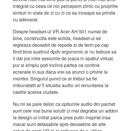
integrat cu ceea ce noi percepem zilnic cu propriile
simturi in viata de zi cu zi ca sa inceapa sa prinda
cu adevarat.
Despre headset-ul VR Acer AH 501 numai de
bine, constructia este solida, headset-ul se
regleaza deosebit de repede si de ferm pe cap
fiind bine sustinut dpdv ergonomic si nu trebuie sa
ii dai jos intre sesiunile de joaca in spatiul virtual,
pur si simplu poti inclina partea ce contine
ecranele in sus daca vrei sa arunci o privire la
monitor. Singurul punct ce ar trebui sa fie
imbunatatit ar fi situatia audio ori renuntarea la
castile acelea ciudate.
Nu mi se pare deloc ca optiunile audio din pachet
sunt cele mai bune solutii ci mai degraba un addon
la design-ul initial parca prea putin inspirat insa
macar sunt detasabile spre deosebire de alte
seturi de casti VR si ai optiunea de a utiliza