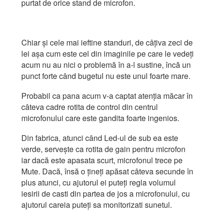
purtat de orice stand de microfon.
Chiar și cele mai ieftine standuri, de câțiva zeci de
lei așa cum este cel din imaginile pe care le vedeți
acum nu au nici o problemă în a-l sustine, încă un
punct forte când bugetul nu este unul foarte mare.
Probabil ca pana acum v-a captat atenția măcar în
câteva cadre rotita de control din centrul
microfonului care este gandita foarte ingenios.
Din fabrica, atunci când Led-ul de sub ea este
verde, servește ca rotita de gain pentru microfon
iar dacă este apasata scurt, microfonul trece pe
Mute. Dacă, însă o țineți apăsat câteva secunde în
plus atunci, cu ajutorul ei puteți regla volumul
iesirii de casti din partea de jos a microfonului, cu
ajutorul careia puteți sa monitorizati sunetul.