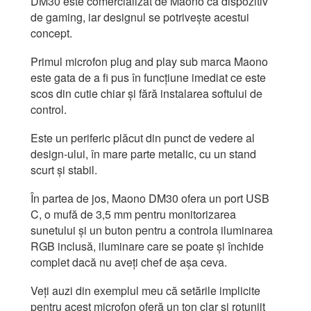
DM30 este comercializat de Maono ca dispozitiv
de gaming, iar designul se potrivește acestui
concept.
Primul microfon plug and play sub marca Maono
este gata de a fi pus în funcțiune imediat ce este
scos din cutie chiar și fără instalarea softului de
control.
Este un periferic plăcut din punct de vedere al
design-ului, în mare parte metalic, cu un stand
scurt și stabil.
În partea de jos, Maono DM30 ofera un port USB
C, o mufă de 3,5 mm pentru monitorizarea
sunetului și un buton pentru a controla iluminarea
RGB inclusă, iluminare care se poate și închide
complet dacă nu aveți chef de așa ceva.
Veți auzi din exemplul meu că setările implicite
pentru acest microfon oferă un ton clar și rotunjit