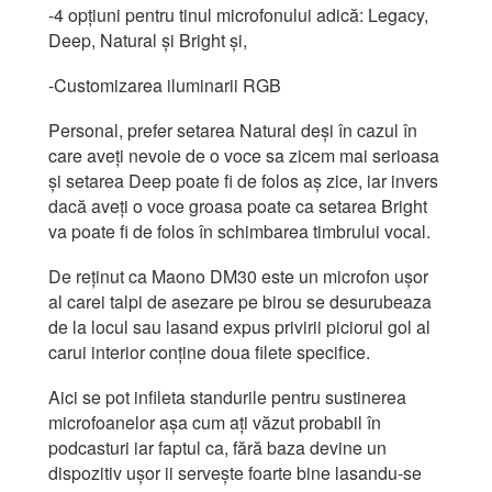
-4 opțiuni pentru tinul microfonului adică: Legacy,
Deep, Natural și Bright și,
-Customizarea iluminarii RGB
Personal, prefer setarea Natural deși în cazul în
care aveți nevoie de o voce sa zicem mai serioasa
și setarea Deep poate fi de folos aș zice, iar invers
dacă aveți o voce groasa poate ca setarea Bright
va poate fi de folos în schimbarea timbrului vocal.
De reținut ca Maono DM30 este un microfon ușor
al carei talpi de asezare pe birou se desurubeaza
de la locul sau lasand expus privirii piciorul gol al
carui interior conține doua filete specifice.
Aici se pot infileta standurile pentru sustinerea
microfoanelor așa cum ați văzut probabil în
podcasturi iar faptul ca, fără baza devine un
dispozitiv ușor ii servește foarte bine lasandu-se