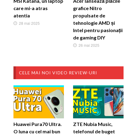
MSI Katana, un laptop
Acer lansează plăcile
care mi-a atras
grafice Nitro
atentia
propulsate de
tehnologie AMD și
28 mai 2025
Intel pentru pasionații
de gaming DIY
26 mai 2025
CELE MAI NOI VIDEO REVIEW-URI
Huawei Pura70 Ultra.
ZTE Nubia Music,
O luna cu cel mai bun
telefonul de buget