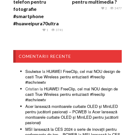
telefon pentru
pentru multimedia ?
fotografie
2
3477
#smartphone
#huaweipura70ultra
1
3741
COMENTARII RECENTE
Soulwise
la
HUAWEI FreeClip, cel mai NOU design de
casti True Wireless pentru entuziasti #freeclip
#techviewtv
Cristian
la
HUAWEI FreeClip, cel mai NOU design de
casti True Wireless pentru entuziasti #freeclip
#techviewtv
Acer lansează monitoarele curbate OLED și MiniLED
pentru jucătorii pasionați – PCWEB
la
Acer lansează
monitoarele curbate OLED și MiniLED pentru jucătorii
pasionați
MSI lansează la CES 2024 o serie de inovații pentru
performanțe de top – PCWEB
la
MSI lansează la CES