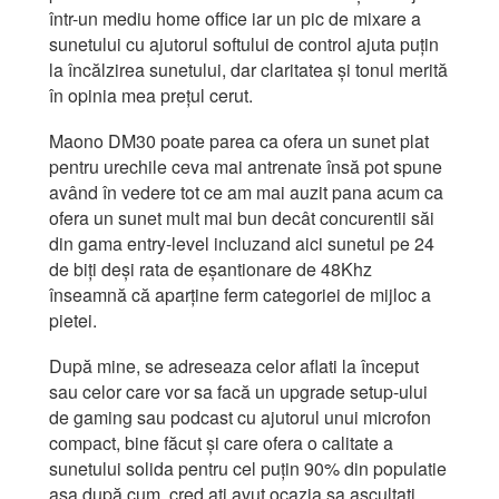
într-un mediu home office iar un pic de mixare a
sunetului cu ajutorul softului de control ajuta puțin
la încălzirea sunetului, dar claritatea și tonul merită
în opinia mea prețul cerut.
Maono DM30 poate parea ca ofera un sunet plat
pentru urechile ceva mai antrenate însă pot spune
având în vedere tot ce am mai auzit pana acum ca
ofera un sunet mult mai bun decât concurentii săi
din gama entry-level incluzand aici sunetul pe 24
de biți deși rata de eșantionare de 48Khz
înseamnă că aparține ferm categoriei de mijloc a
pietei.
După mine, se adreseaza celor aflati la început
sau celor care vor sa facă un upgrade setup-ului
de gaming sau podcast cu ajutorul unui microfon
compact, bine făcut și care ofera o calitate a
sunetului solida pentru cel puțin 90% din populatie
așa după cum, cred ați avut ocazia sa ascultați