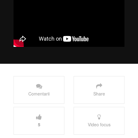
Comentarii
Share
5
Video focus