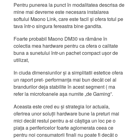
Pentru punerea la punct în modalitatea descrisa de
mine mai devreme este necesara instalarea
softului Maono Link, care este facil și ofera totul pe
tava într-o singura fereastra bine gandita.
Foarte probabil Maono DM30 va rămâne în
colectia mea hardware pentru ca ofera o calitate
buna a sunetului într-un pachet compact ușor de
utilizat,
In ciuda dimensiunilor și a simplitatii estetice ofera
un raport pret- performanța mai bun decât cel al
brandurilor deja stabilite în acest segment ( ma
refer la microfoanele așa numite „de Gaming”.
Aceasta este cred eu și strategia lor actuala,
oferirea unor soluții hardware bune la preturi mai
mici decât restul pentru a-si câștiga un loc pe o
piața a perifericelor foarte aglomerata ceea ce
pentru noi consumatorii finali nu poate fi decât o