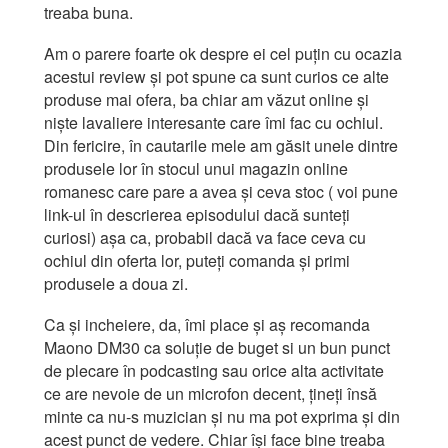
treaba buna.
Am o parere foarte ok despre ei cel puțin cu ocazia
acestui review și pot spune ca sunt curios ce alte
produse mai ofera, ba chiar am văzut online și
niște lavaliere interesante care îmi fac cu ochiul.
Din fericire, în cautarile mele am găsit unele dintre
produsele lor în stocul unui magazin online
romanesc care pare a avea și ceva stoc ( voi pune
link-ul în descrierea episodului dacă sunteți
curiosi) așa ca, probabil dacă va face ceva cu
ochiul din oferta lor, puteți comanda și primi
produsele a doua zi.
Ca și incheiere, da, îmi place și aș recomanda
Maono DM30 ca soluție de buget si un bun punct
de plecare în podcasting sau orice alta activitate
ce are nevoie de un microfon decent, țineți însă
minte ca nu-s muzician și nu ma pot exprima și din
acest punct de vedere. Chiar își face bine treaba