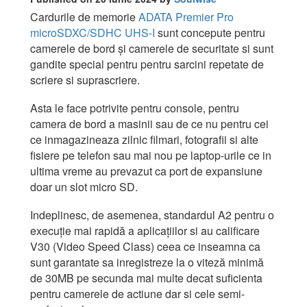
Cardurile de memorie
ADATA Premier Pro
microSDXC/SDHC UHS-I
sunt concepute pentru
camerele de bord și camerele de securitate si sunt
gandite special pentru pentru sarcini repetate de
scriere si suprascriere.
Asta le face potrivite pentru console, pentru
camera de bord a masinii sau de ce nu pentru cei
ce inmagazineaza zilnic filmari, fotografii si alte
fisiere pe telefon sau mai nou pe laptop-urile ce in
ultima vreme au prevazut ca port de expansiune
doar un slot micro SD.
Indeplinesc, de asemenea, standardul A2 pentru o
execuție mai rapidă a aplicațiilor si au calificare
V30 (Video Speed Class) ceea ce inseamna ca
sunt garantate sa inregistreze la o viteză minimă
de 30MB pe secunda mai multe decat suficienta
pentru camerele de actiune dar si cele semi-