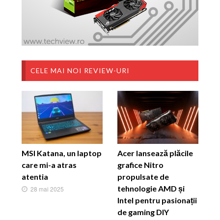
CELE MAI NOI REVIEW-URI
MSI Katana, un laptop
Acer lansează plăcile
care mi-a atras
grafice Nitro
atentia
propulsate de
tehnologie AMD și
28 mai 2025
Intel pentru pasionații
de gaming DIY