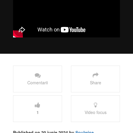
Comentarii
Share
1
Video focus
Published on 20 iunie 2024 by
Soulwise