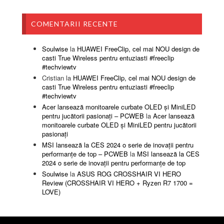
COMENTARII RECENTE
Soulwise
la
HUAWEI FreeClip, cel mai NOU design de
casti True Wireless pentru entuziasti #freeclip
#techviewtv
Cristian
la
HUAWEI FreeClip, cel mai NOU design de
casti True Wireless pentru entuziasti #freeclip
#techviewtv
Acer lansează monitoarele curbate OLED și MiniLED
pentru jucătorii pasionați – PCWEB
la
Acer lansează
monitoarele curbate OLED și MiniLED pentru jucătorii
pasionați
MSI lansează la CES 2024 o serie de inovații pentru
performanțe de top – PCWEB
la
MSI lansează la CES
2024 o serie de inovații pentru performanțe de top
Soulwise
la
ASUS ROG CROSSHAIR VI HERO
Review (CROSSHAIR VI HERO + Ryzen R7 1700 =
LOVE)