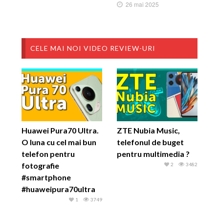
26 mai 2025
CELE MAI NOI VIDEO REVIEW-URI
Huawei Pura70 Ultra.
ZTE Nubia Music,
O luna cu cel mai bun
telefonul de buget
telefon pentru
pentru multimedia ?
fotografie
2
3482
#smartphone
#huaweipura70ultra
1
3749