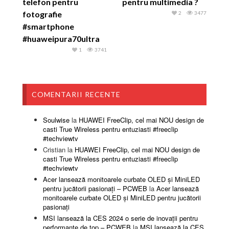
telefon pentru
pentru multimedia ?
fotografie
2
3477
#smartphone
#huaweipura70ultra
1
3741
COMENTARII RECENTE
Soulwise
la
HUAWEI FreeClip, cel mai NOU design de
casti True Wireless pentru entuziasti #freeclip
#techviewtv
Cristian
la
HUAWEI FreeClip, cel mai NOU design de
casti True Wireless pentru entuziasti #freeclip
#techviewtv
Acer lansează monitoarele curbate OLED și MiniLED
pentru jucătorii pasionați – PCWEB
la
Acer lansează
monitoarele curbate OLED și MiniLED pentru jucătorii
pasionați
MSI lansează la CES 2024 o serie de inovații pentru
performanțe de top – PCWEB
la
MSI lansează la CES