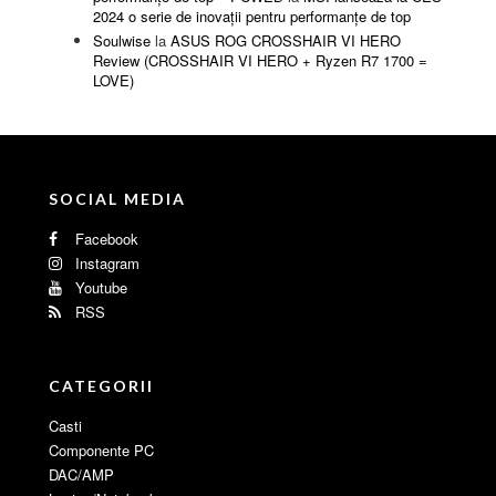
2024 o serie de inovații pentru performanțe de top
Soulwise
la
ASUS ROG CROSSHAIR VI HERO
Review (CROSSHAIR VI HERO + Ryzen R7 1700 =
LOVE)
SOCIAL MEDIA
Facebook
Instagram
Youtube
RSS
CATEGORII
Casti
Componente PC
DAC/AMP