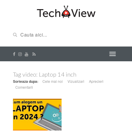
Tag video:
Laptop 14 inch
Sorteaza dupa:
Cele mai noi
Vizualizari
Aprecieri
Comentarii