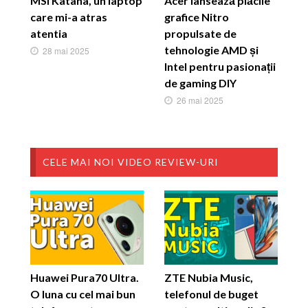
MSI Katana, un laptop
Acer lansează plăcile
care mi-a atras
grafice Nitro
atentia
propulsate de
tehnologie AMD și
28 mai 2025
Intel pentru pasionații
de gaming DIY
26 mai 2025
CELE MAI NOI VIDEO REVIEW-URI
Huawei Pura70 Ultra.
ZTE Nubia Music,
O luna cu cel mai bun
telefonul de buget