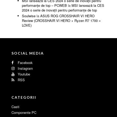
MSI lansează la CES 2024 o serie de inovații pentru
performanțe de top – PCWEB
la
MSI lansează la CES
2024 o serie de inovații pentru performanțe de top
Soulwise
la
ASUS ROG CROSSHAIR VI HERO
Review (CROSSHAIR VI HERO + Ryzen R7 1700 =
LOVE)
SOCIAL MEDIA
Facebook
Instagram
Youtube
RSS
CATEGORII
Casti
Componente PC