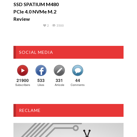
SSD SPATIUM M480
PCIe 4.0 NVMe M.2
Review
2
3500
SOCIAL MEDIA
21900
533
331
44
Subscribers
Likes
Articole
Comments
RECLAME