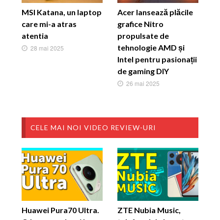
MSI Katana, un laptop
Acer lansează plăcile
care mi-a atras
grafice Nitro
atentia
propulsate de
tehnologie AMD și
28 mai 2025
Intel pentru pasionații
de gaming DIY
26 mai 2025
CELE MAI NOI VIDEO REVIEW-URI
Huawei Pura70 Ultra.
ZTE Nubia Music,