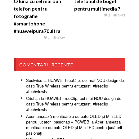
O luna cu cel mai bun
telefonul de buget
telefon pentru
pentru multimedia ?
fotografie
2
3472
#smartphone
#huaweipura70ultra
1
3739
COMENTARII RECENTE
Soulwise
la
HUAWEI FreeClip, cel mai NOU design de
casti True Wireless pentru entuziasti #freeclip
#techviewtv
Cristian
la
HUAWEI FreeClip, cel mai NOU design de
casti True Wireless pentru entuziasti #freeclip
#techviewtv
Acer lansează monitoarele curbate OLED și MiniLED
pentru jucătorii pasionați – PCWEB
la
Acer lansează
monitoarele curbate OLED și MiniLED pentru jucătorii
pasionați