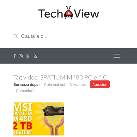
Tag video:
SPATIUM M480 PCIe 4.0
Sorteaza dupa:
Cele mai noi
Vizualizari
Aprecieri
Comentarii