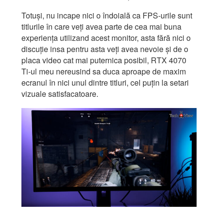
Totuși, nu incape nici o îndoială ca FPS-urile sunt
titlurile în care veți avea parte de cea mai buna
experiența utilizand acest monitor, asta fără nici o
discuție insa pentru asta veți avea nevoie și de o
placa video cat mai puternica posibil, RTX 4070
Ti-ul meu nereusind sa duca aproape de maxim
ecranul în nici unul dintre titluri, cel puțin la setari
vizuale satisfacatoare.