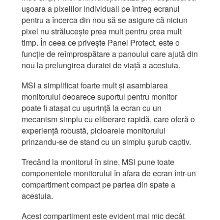
ușoara a pixelilor individuali pe întreg ecranul
pentru a încerca din nou să se asigure că niciun
pixel nu strălucește prea mult pentru prea mult
timp. În ceea ce privește Panel Protect, este o
funcție de reîmprospătare a panoului care ajută din
nou la prelungirea duratei de viață a acestuia.
MSI a simplificat foarte mult și asamblarea
monitorului deoarece suportul pentru monitor
poate fi atașat cu ușurință la ecran cu un
mecanism simplu cu eliberare rapidă, care oferă o
experiență robustă, picioarele monitorului
prinzandu-se de stand cu un simplu șurub captiv.
Trecând la monitorul în sine, MSI pune toate
componentele monitorului în afara de ecran într-un
compartiment compact pe partea din spate a
acestuia.
Acest compartiment este evident mai mic decât