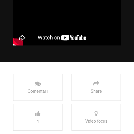
Comentarii
Share
1
Video focus