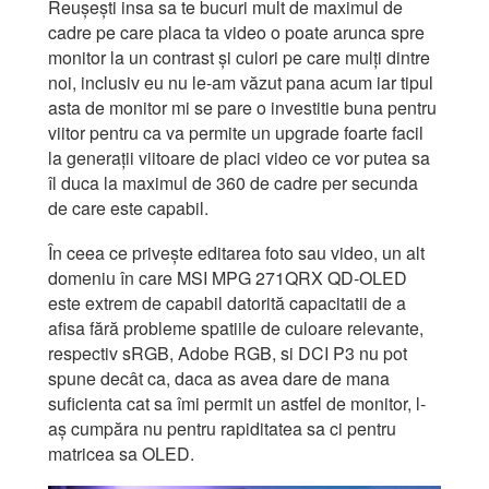
Reușești insa sa te bucuri mult de maximul de
cadre pe care placa ta video o poate arunca spre
monitor la un contrast și culori pe care mulți dintre
noi, inclusiv eu nu le-am văzut pana acum iar tipul
asta de monitor mi se pare o investitie buna pentru
viitor pentru ca va permite un upgrade foarte facil
la generații viitoare de placi video ce vor putea sa
îl duca la maximul de 360 de cadre per secunda
de care este capabil.
În ceea ce privește editarea foto sau video, un alt
domeniu în care MSI MPG 271QRX QD-OLED
este extrem de capabil datorită capacitatii de a
afisa fără probleme spatiile de culoare relevante,
respectiv sRGB, Adobe RGB, si DCI P3 nu pot
spune decât ca, daca as avea dare de mana
suficienta cat sa îmi permit un astfel de monitor, l-
aș cumpăra nu pentru rapiditatea sa ci pentru
matricea sa OLED.