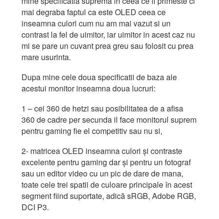
mine specificatia suprema in ceea ce il primeste ci
mai degraba faptul ca este OLED ceea ce
inseamna culori cum nu am mai vazut si un
contrast la fel de uimitor, iar uimitor in acest caz nu
mi se pare un cuvant prea greu sau folosit cu prea
mare usurinta.
Dupa mine cele doua specificatii de baza ale
acestui monitor inseamna doua lucruri:
1 – cei 360 de hetzi sau posibilitatea de a afisa
360 de cadre per secunda il face monitorul suprem
pentru gaming fie el competitiv sau nu si,
2- matricea OLED inseamna culori și contraste
excelente pentru gaming dar și pentru un fotograf
sau un editor video cu un pic de dare de mana,
toate cele trei spatii de culoare principale în acest
segment fiind suportate, adică sRGB, Adobe RGB,
DCI P3.