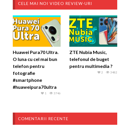
CELE MAI NOI VIDEO REVIEW-URI
Huawei Pura70 Ultra.
ZTE Nubia Music,
O luna cu cel mai bun
telefonul de buget
telefon pentru
pentru multimedia ?
fotografie
2
3482
#smartphone
#huaweipura70ultra
1
3746
COMENTARII RECENTE