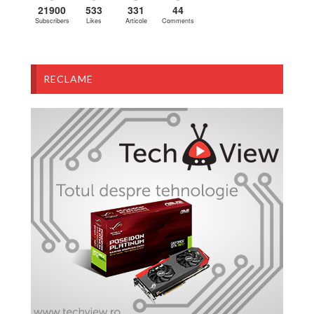
21900
533
331
44
Subscribers
Likes
Articole
Comments
RECLAME