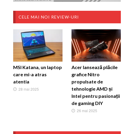
CELE MAI NOI REVIEW-URI
MSI Katana, un laptop
Acer lansează plăcile
care mi-a atras
grafice Nitro
atentia
propulsate de
tehnologie AMD și
28 mai 2025
Intel pentru pasionații
de gaming DIY
26 mai 2025