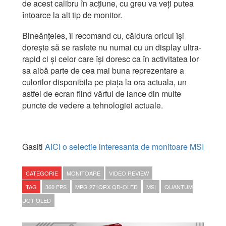
de acest calibru în acțiune, cu greu va veți putea
întoarce la alt tip de monitor.
Bineânțeles, îl recomand cu, căldura oricui își
dorește să se rasfete nu numai cu un display ultra-
rapid ci și celor care își doresc ca în activitatea lor
sa aibă parte de cea mai buna reprezentare a
culorilor disponibila pe piața la ora actuala, un
astfel de ecran fiind vârful de lance din multe
puncte de vedere a tehnologiei actuale.
Gasiti
AICI o selectie interesanta de monitoare MSI
CATEGORIE
MONITOARE
VIDEO REVIEW
TAG
360 FPS
MPG 271QRX QD-OLED
MSI
QUANTUM
DOT OLED