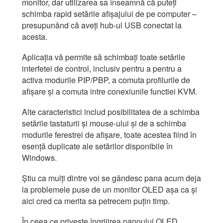
monitor, dar utilizarea sa înseamnă că puteți
schimba rapid setările afișajului de pe computer –
presupunând că aveți hub-ul USB conectat la
acesta.
Aplicația vă permite să schimbați toate setările
interfetei de control, inclusiv pentru a pentru a
activa modurile PIP/PBP, a comuta profilurile de
afișare și a comuta intre conexiunile functiei KVM.
Alte caracteristici includ posibilitatea de a schimba
setările tastaturii și mouse-ului și de a schimba
modurile ferestrei de afișare, toate acestea fiind în
esență duplicate ale setărilor disponibile în
Windows.
Știu ca mulți dintre voi se gândesc pana acum deja
la problemele puse de un monitor OLED așa ca și
aici cred ca merita sa petrecem puțin timp.
În ceea ce privește îngrijirea panoului OLED,