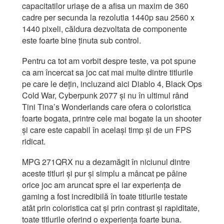
capacitatilor uriașe de a afisa un maxim de 360
cadre per secunda la rezolutia 1440p sau 2560 x
1440 pixeli, căldura dezvoltata de componente
este foarte bine ținuta sub control.
Pentru ca tot am vorbit despre teste, va pot spune
ca am încercat sa joc cat mai multe dintre titlurile
pe care le dețin, incluzand aici Diablo 4, Black Ops
Cold War, Cyberpunk 2077 și nu în ultimul rând
Tini Tina’s Wonderlands care ofera o coloristica
foarte bogata, printre cele mai bogate la un shooter
și care este capabil în același timp și de un FPS
ridicat.
MPG 271QRX nu a dezamăgit în niciunul dintre
aceste titluri și pur și simplu a mâncat pe pâine
orice joc am aruncat spre el iar experiența de
gaming a fost incredibilă în toate titlurile testate
atât prin coloristica cat și prin contrast și rapiditate,
toate titlurile oferind o experiența foarte buna.