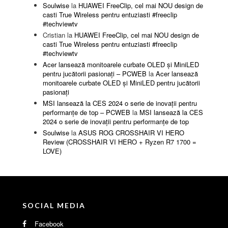
Soulwise
la
HUAWEI FreeClip, cel mai NOU design de
casti True Wireless pentru entuziasti #freeclip
#techviewtv
Cristian
la
HUAWEI FreeClip, cel mai NOU design de
casti True Wireless pentru entuziasti #freeclip
#techviewtv
Acer lansează monitoarele curbate OLED și MiniLED
pentru jucătorii pasionați – PCWEB
la
Acer lansează
monitoarele curbate OLED și MiniLED pentru jucătorii
pasionați
MSI lansează la CES 2024 o serie de inovații pentru
performanțe de top – PCWEB
la
MSI lansează la CES
2024 o serie de inovații pentru performanțe de top
Soulwise
la
ASUS ROG CROSSHAIR VI HERO
Review (CROSSHAIR VI HERO + Ryzen R7 1700 =
LOVE)
SOCIAL MEDIA
Facebook