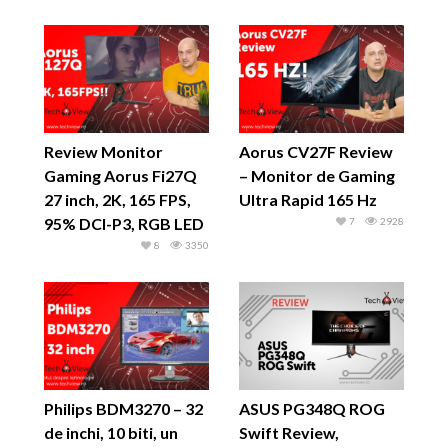
Review Monitor
Aorus CV27F Review
Gaming Aorus Fi27Q
– Monitor de Gaming
27 inch, 2K, 165 FPS,
Ultra Rapid 165 Hz
95% DCI-P3, RGB LED
7
2928
8
3350
Philips BDM3270 – 32
ASUS PG348Q ROG
de inchi, 10 biti, un
Swift Review,