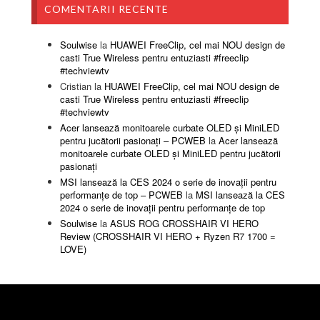
COMENTARII RECENTE
Soulwise
la
HUAWEI FreeClip, cel mai NOU design de
casti True Wireless pentru entuziasti #freeclip
#techviewtv
Cristian
la
HUAWEI FreeClip, cel mai NOU design de
casti True Wireless pentru entuziasti #freeclip
#techviewtv
Acer lansează monitoarele curbate OLED și MiniLED
pentru jucătorii pasionați – PCWEB
la
Acer lansează
monitoarele curbate OLED și MiniLED pentru jucătorii
pasionați
MSI lansează la CES 2024 o serie de inovații pentru
performanțe de top – PCWEB
la
MSI lansează la CES
2024 o serie de inovații pentru performanțe de top
Soulwise
la
ASUS ROG CROSSHAIR VI HERO
Review (CROSSHAIR VI HERO + Ryzen R7 1700 =
LOVE)