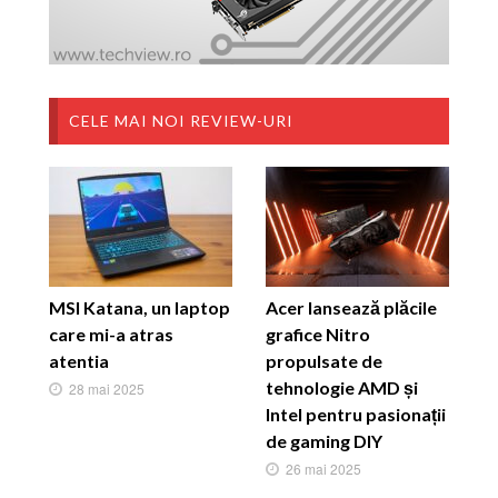
CELE MAI NOI REVIEW-URI
MSI Katana, un laptop
Acer lansează plăcile
care mi-a atras
grafice Nitro
atentia
propulsate de
tehnologie AMD și
28 mai 2025
Intel pentru pasionații
de gaming DIY
26 mai 2025