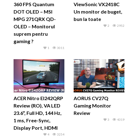
360 FPS Quantum
ViewSonic VX2418C
DOT OLED – MSI
Un monitor de buget,
MPG 271QRX QD-
bun la toate
OLED – Monitorul
2
2952
suprem pentru
gaming ?
1
3011
ACER Nitro EI242QRP
AORUS CV27Q
Review (RO), VA LED
Gaming Monitor
23.6”, Full HD, 144 Hz,
Review
1 ms, Free-Sync,
3
4319
Display Port, HDMI
4
3254