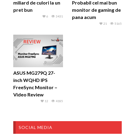
miliard de culori la un
Probabil cel mai bun
pret bun
monitor de gaming de
pana acum
6
3431
21
5165
ASUS MG279Q 27-
inch WQHD IPS
FreeSync Monitor –
Video Review
12
4185
SOCIAL MEDIA