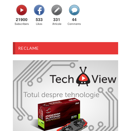
21900
533
331
44
Subscribers
Likes
Articole
Comments
RECLAME