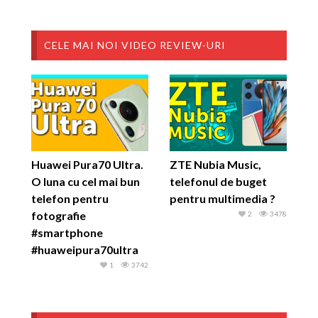
CELE MAI NOI VIDEO REVIEW-URI
Huawei Pura70 Ultra.
ZTE Nubia Music,
O luna cu cel mai bun
telefonul de buget
telefon pentru
pentru multimedia ?
fotografie
2
3478
#smartphone
#huaweipura70ultra
1
3742