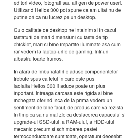
editori video, fotografi sau alt gen de power useri.
Utilizand Helios 300 pot spune ca am uitat nu de
putine ori ca nu lucrez pe un desktop.
Cu o calitate de desktop ne intalnim si in cazul
tastaturii de mari dimensiuni cu taste de tip
chicklet, mari si bine impartite iluminate asa cum
rar vedem la laptop-urile de gaming, intr-un
albastru foarte frumos.
In afara de imbunatatirile aduse componentelor
trebuie spus ca felul in care este pus
laolalta Helios 300 ii aduce poate un plus
inportant. Intreaga carcasa este rigida si bine
inchegata oferind inca de la prima vedere un
sentiment de bine facut, de produs care va rezista
in timp ca sa nu mai zic ca desfacerea capacului si
upgrade-ul SSD-ului, a RAM-ului, a HDD-ului
mecanic precum si schimbarea pastei
termoconductoare sunt toate, operatiuni deosebit