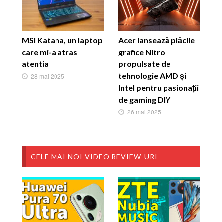
MSI Katana, un laptop
Acer lansează plăcile
care mi-a atras
grafice Nitro
atentia
propulsate de
tehnologie AMD și
28 mai 2025
Intel pentru pasionații
de gaming DIY
26 mai 2025
CELE MAI NOI VIDEO REVIEW-URI