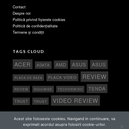
Contact
Despre noi
Politică privind fișierele cookies
Politică de confidențialitate
Termene și condiții
TAGS CLOUD
ACER
ASUS
ASUS
AMD
ADATA
REVIEW
PLACA VIDEO
PLACA DE BAZA
TENDA
REVIEW
SOULWISE
TECHVIEW.RO
VIDEO REVIEW
TRUST
TRUST
Acest site foloseste cookies. Navigand in continuare, va
exprimati acordul asupra folosirii cookie-urilor.