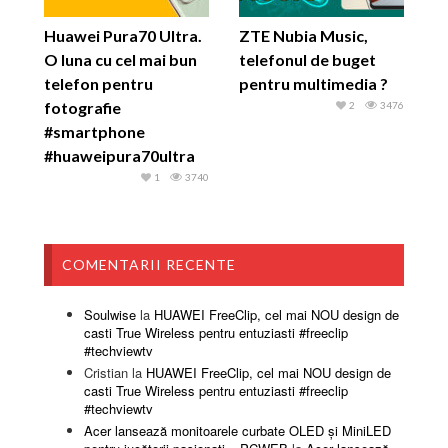
Huawei Pura70 Ultra.
ZTE Nubia Music,
O luna cu cel mai bun
telefonul de buget
telefon pentru
pentru multimedia ?
fotografie
2
3476
#smartphone
#huaweipura70ultra
1
3740
COMENTARII RECENTE
Soulwise
la
HUAWEI FreeClip, cel mai NOU design de
casti True Wireless pentru entuziasti #freeclip
#techviewtv
Cristian
la
HUAWEI FreeClip, cel mai NOU design de
casti True Wireless pentru entuziasti #freeclip
#techviewtv
Acer lansează monitoarele curbate OLED și MiniLED