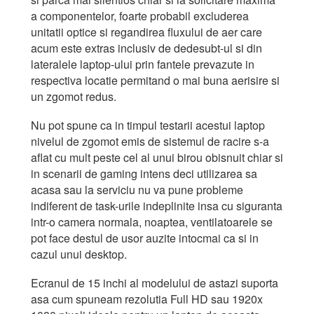
a componentelor, foarte probabil excluderea
unitatii optice si regandirea fluxului de aer care
acum este extras inclusiv de dedesubt-ul si din
lateralele laptop-ului prin fantele prevazute in
respectiva locatie permitand o mai buna aerisire si
un zgomot redus.
Nu pot spune ca in timpul testarii acestui laptop
nivelul de zgomot emis de sistemul de racire s-a
aflat cu mult peste cel al unui birou obisnuit chiar si
in scenarii de gaming intens deci utilizarea sa
acasa sau la serviciu nu va pune probleme
indiferent de task-urile indeplinite insa cu siguranta
intr-o camera normala, noaptea, ventilatoarele se
pot face destul de usor auzite intocmai ca si in
cazul unui desktop.
Ecranul de 15 inchi al modelului de astazi suporta
asa cum spuneam rezolutia Full HD sau 1920x