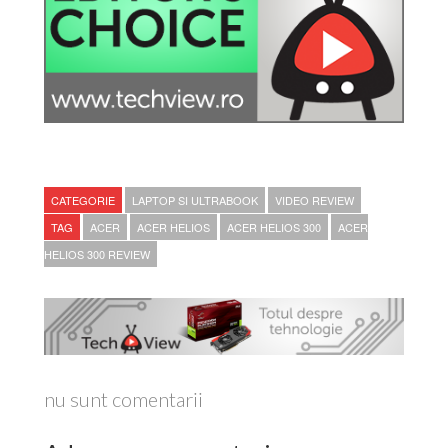
CATEGORIE
LAPTOP SI ULTRABOOK
VIDEO REVIEW
TAG
ACER
ACER HELIOS
ACER HELIOS 300
ACER
HELIOS 300 REVIEW
nu sunt comentarii