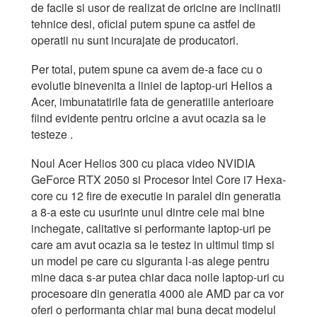
de facile si usor de realizat de oricine are inclinatii
tehnice desi, oficial putem spune ca astfel de
operatii nu sunt incurajate de producatori.
Per total, putem spune ca avem de-a face cu o
evolutie binevenita a liniei de laptop-uri Helios a
Acer, imbunatatirile fata de generatiile anterioare
fiind evidente pentru oricine a avut ocazia sa le
testeze .
Noul Acer Helios 300 cu placa video NVIDIA
GeForce RTX 2050 si Procesor Intel Core i7 Hexa-
core cu 12 fire de executie in paralel din generatia
a 8-a este cu usurinte unul dintre cele mai bine
inchegate, calitative si performante laptop-uri pe
care am avut ocazia sa le testez in ultimul timp si
un model pe care cu siguranta l-as alege pentru
mine daca s-ar putea chiar daca noile laptop-uri cu
procesoare din generatia 4000 ale AMD par ca vor
oferi o performanta chiar mai buna decat modelul