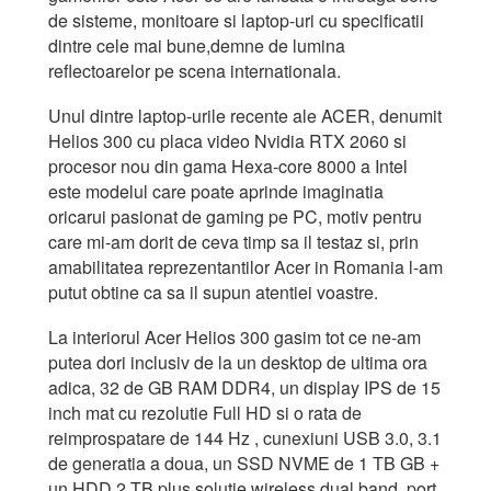
de sisteme, monitoare si laptop-uri cu specificatii
dintre cele mai bune,demne de lumina
reflectoarelor pe scena internationala.
Unul dintre laptop-urile recente ale ACER, denumit
Helios 300 cu placa video Nvidia RTX 2060 si
procesor nou din gama Hexa-core 8000 a Intel
este modelul care poate aprinde imaginatia
oricarui pasionat de gaming pe PC, motiv pentru
care mi-am dorit de ceva timp sa il testaz si, prin
amabilitatea reprezentantilor Acer in Romania l-am
putut obtine ca sa il supun atentiei voastre.
La interiorul Acer Helios 300 gasim tot ce ne-am
putea dori inclusiv de la un desktop de ultima ora
adica, 32 de GB RAM DDR4, un display IPS de 15
inch mat cu rezolutie Full HD si o rata de
reimprospatare de 144 Hz , cunexiuni USB 3.0, 3.1
de generatia a doua, un SSD NVME de 1 TB GB +
un HDD 2 TB plus solutie wireless dual band, port