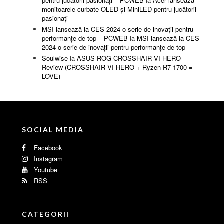
pentru jucătorii pasionați – PCWEB
la
Acer lansează
monitoarele curbate OLED și MiniLED pentru jucătorii
pasionați
MSI lansează la CES 2024 o serie de inovații pentru
performanțe de top – PCWEB
la
MSI lansează la CES
2024 o serie de inovații pentru performanțe de top
Soulwise
la
ASUS ROG CROSSHAIR VI HERO
Review (CROSSHAIR VI HERO + Ryzen R7 1700 =
LOVE)
SOCIAL MEDIA
Facebook
Instagram
Youtube
RSS
CATEGORII