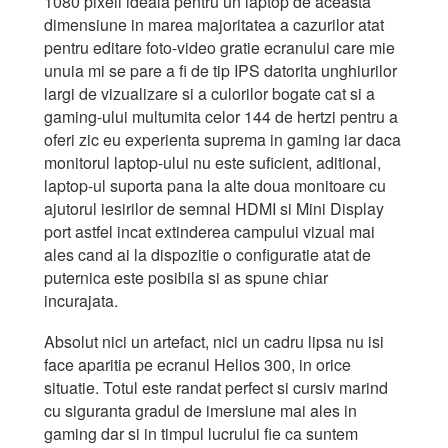
1080 pixeli ideala pentru un laptop de aceasta
dimensiune in marea majoritatea a cazurilor atat
pentru editare foto-video gratie ecranului care mie
unuia mi se pare a fi de tip IPS datorita unghiurilor
largi de vizualizare si a culorilor bogate cat si a
gaming-ului multumita celor 144 de hertzi pentru a
oferi zic eu experienta suprema in gaming iar daca
monitorul laptop-ului nu este suficient, aditional,
laptop-ul suporta pana la alte doua monitoare cu
ajutorul iesirilor de semnal HDMI si Mini Display
port astfel incat extinderea campului vizual mai
ales cand ai la dispozitie o configuratie atat de
puternica este posibila si as spune chiar
incurajata.
Absolut nici un artefact, nici un cadru lipsa nu isi
face aparitia pe ecranul Helios 300, in orice
situatie. Totul este randat perfect si cursiv marind
cu siguranta gradul de imersiune mai ales in
gaming dar si in timpul lucrului fie ca suntem