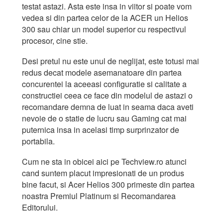
testat astazi. Asta este insa in viitor si poate vom
vedea si din partea celor de la ACER un Helios
300 sau chiar un model superior cu respectivul
procesor, cine stie.
Desi pretul nu este unul de neglijat, este totusi mai
redus decat modele asemanatoare din partea
concurentei la aceeasi configuratie si calitate a
constructiei ceea ce face din modelul de astazi o
recomandare demna de luat in seama daca aveti
nevoie de o statie de lucru sau Gaming cat mai
puternica insa in acelasi timp surprinzator de
portabila.
Cum ne sta in obicei aici pe Techview.ro atunci
cand suntem placut impresionati de un produs
bine facut, si Acer Helios 300 primeste din partea
noastra Premiul Platinum si Recomandarea
Editorului.