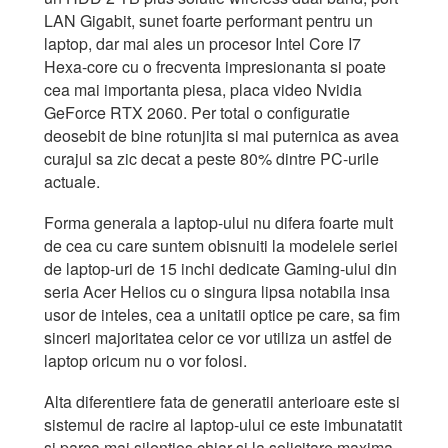
LAN Gigabit, sunet foarte performant pentru un
laptop, dar mai ales un procesor Intel Core I7
Hexa-core cu o frecventa impresionanta si poate
cea mai importanta piesa, placa video Nvidia
GeForce RTX 2060. Per total o configuratie
deosebit de bine rotunjita si mai puternica as avea
curajul sa zic decat a peste 80% dintre PC-urile
actuale.
Forma generala a laptop-ului nu difera foarte mult
de cea cu care suntem obisnuiti la modelele seriei
de laptop-uri de 15 inchi dedicate Gaming-ului din
seria Acer Helios cu o singura lipsa notabila insa
usor de inteles, cea a unitatii optice pe care, sa fim
sinceri majoritatea celor ce vor utiliza un astfel de
laptop oricum nu o vor folosi.
Alta diferentiere fata de generatii anterioare este si
sistemul de racire al laptop-ului ce este imbunatatit
si parca mai silentios chiar si la solicitare maxima