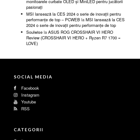
monitoarele curbate OLED și MiniLED pentru jucătorii
pasionați
MSI lansează la CES 2024 o serie de inovații pentru
performanțe de top – PCWEB
la
MSI lansează la CES
2024 o serie de inovații pentru performanțe de top
Soulwise
la
ASUS ROG CROSSHAIR VI HERO
Review (CROSSHAIR VI HERO + Ryzen R7 1700 =
LOVE)
SOCIAL MEDIA
Facebook
Instagram
Youtube
RSS
CATEGORII