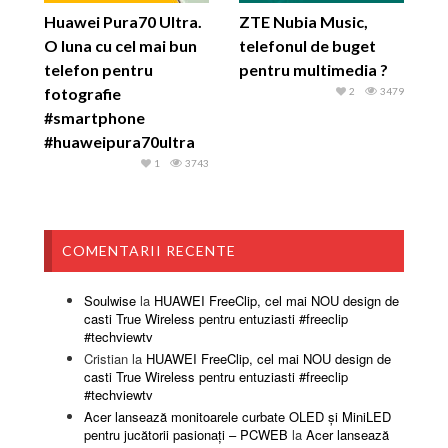
Huawei Pura70 Ultra.
ZTE Nubia Music,
O luna cu cel mai bun
telefonul de buget
telefon pentru
pentru multimedia ?
fotografie
2
3479
#smartphone
#huaweipura70ultra
1
3743
COMENTARII RECENTE
Soulwise
la
HUAWEI FreeClip, cel mai NOU design de
casti True Wireless pentru entuziasti #freeclip
#techviewtv
Cristian
la
HUAWEI FreeClip, cel mai NOU design de
casti True Wireless pentru entuziasti #freeclip
#techviewtv
Acer lansează monitoarele curbate OLED și MiniLED
pentru jucătorii pasionați – PCWEB
la
Acer lansează