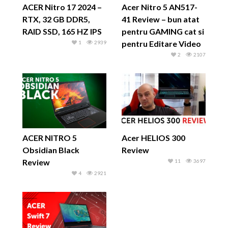
ACER Nitro 17 2024 –
Acer Nitro 5 AN517-
RTX, 32 GB DDR5,
41 Review – bun atat
RAID SSD, 165 HZ IPS
pentru GAMING cat si
pentru Editare Video
1
2939
2
2107
ACER NITRO 5
Acer HELIOS 300
Obsidian Black
Review
Review
11
3697
4
2921