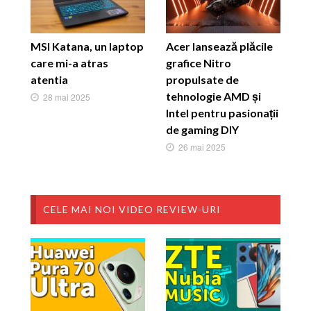
MSI Katana, un laptop
Acer lansează plăcile
care mi-a atras
grafice Nitro
atentia
propulsate de
tehnologie AMD și
28 mai 2025
Intel pentru pasionații
de gaming DIY
26 mai 2025
CELE MAI NOI VIDEO REVIEW-URI