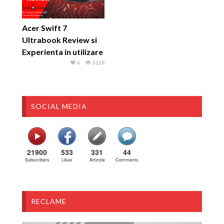
Acer Swift 7
Ultrabook Review si
Experienta in utilizare
6
3129
SOCIAL MEDIA
21900
533
331
44
Subscribers
Likes
Articole
Comments
RECLAME