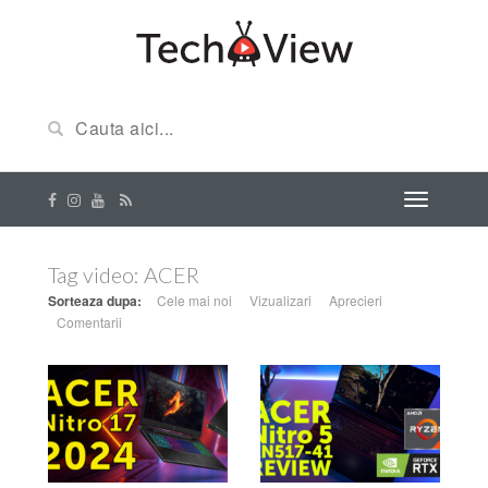
Tag video:
ACER
Sorteaza dupa:
Cele mai noi
Vizualizari
Aprecieri
Comentarii