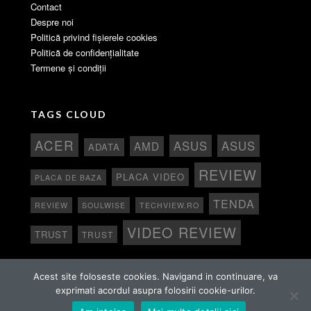
Contact
Despre noi
Politică privind fișierele cookies
Politică de confidențialitate
Termene și condiții
TAGS CLOUD
ACER
ASUS
ASUS
AMD
ADATA
REVIEW
PLACA VIDEO
PLACA DE BAZA
TENDA
REVIEW
SOULWISE
TECHVIEW.RO
VIDEO REVIEW
TRUST
TRUST
Acest site foloseste cookies. Navigand in continuare, va
exprimati acordul asupra folosirii cookie-urilor.
Copyright 2015 - 2024 TechView Toate drepturile rezervate.