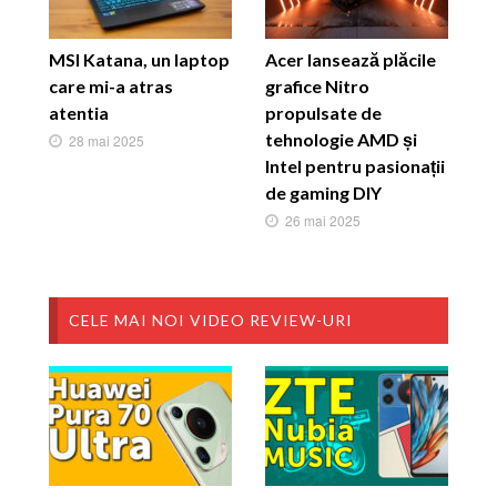
MSI Katana, un laptop
Acer lansează plăcile
care mi-a atras
grafice Nitro
atentia
propulsate de
tehnologie AMD și
28 mai 2025
Intel pentru pasionații
de gaming DIY
26 mai 2025
CELE MAI NOI VIDEO REVIEW-URI