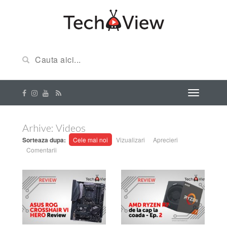
Arhive:
Videos
Sorteaza dupa:
Cele mai noi
Vizualizari
Aprecieri
Comentarii