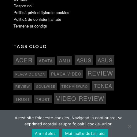
Despre noi
Politică privind fișierele cookies
Politică de confidențialitate
Termene și condiții
TAGS CLOUD
ACER
ASUS
ASUS
AMD
ADATA
REVIEW
PLACA VIDEO
PLACA DE BAZA
TENDA
REVIEW
SOULWISE
TECHVIEW.RO
VIDEO REVIEW
TRUST
TRUST
Acest site foloseste cookies. Navigand in continuare, va
exprimati acordul asupra folosirii cookie-urilor.
Copyright 2015 - 2024 TechView Toate drepturile rezervate.
Am inteles
Mai multe detalii aici