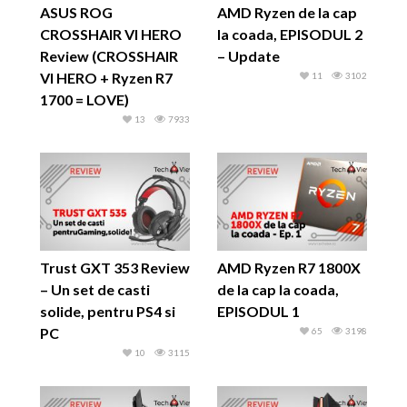
ASUS ROG
AMD Ryzen de la cap
CROSSHAIR VI HERO
la coada, EPISODUL 2
Review (CROSSHAIR
– Update
VI HERO + Ryzen R7
11
3102
1700 = LOVE)
13
7933
Trust GXT 353 Review
AMD Ryzen R7 1800X
– Un set de casti
de la cap la coada,
solide, pentru PS4 si
EPISODUL 1
PC
65
3198
10
3115