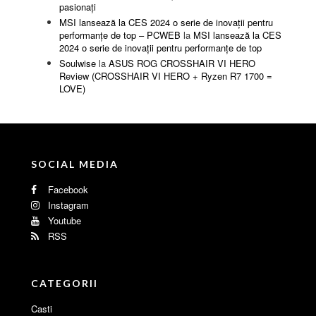
pasionați
MSI lansează la CES 2024 o serie de inovații pentru
performanțe de top – PCWEB
la
MSI lansează la CES
2024 o serie de inovații pentru performanțe de top
Soulwise
la
ASUS ROG CROSSHAIR VI HERO
Review (CROSSHAIR VI HERO + Ryzen R7 1700 =
LOVE)
SOCIAL MEDIA
Facebook
Instagram
Youtube
RSS
CATEGORII
Casti