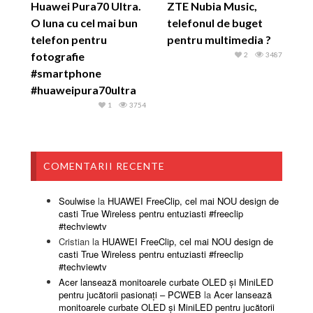
Huawei Pura70 Ultra.
ZTE Nubia Music,
O luna cu cel mai bun
telefonul de buget
telefon pentru
pentru multimedia ?
fotografie
2
3487
#smartphone
#huaweipura70ultra
1
3754
COMENTARII RECENTE
Soulwise
la
HUAWEI FreeClip, cel mai NOU design de
casti True Wireless pentru entuziasti #freeclip
#techviewtv
Cristian
la
HUAWEI FreeClip, cel mai NOU design de
casti True Wireless pentru entuziasti #freeclip
#techviewtv
Acer lansează monitoarele curbate OLED și MiniLED
pentru jucătorii pasionați – PCWEB
la
Acer lansează
monitoarele curbate OLED și MiniLED pentru jucătorii