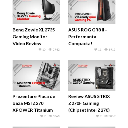
Benq Zowie XL2735
ASUS ROG GR8 II –
Gaming Monitor
Performanta
Video Review
Compacta!
10
2742
11
3912
Prezentare Placa de
Review ASUS STRIX
baza MSI Z270
Z270F Gaming
XPOWER Titanium
(Chipset Intel Z270)
7
6068
9
3069