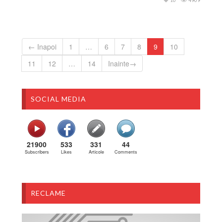
← Inapoi
1
…
6
7
8
9
10
11
12
…
14
Inainte→
SOCIAL MEDIA
21900
533
331
44
Subscribers
Likes
Articole
Comments
RECLAME