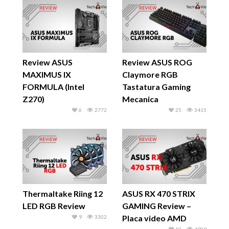
Review ASUS
Review ASUS ROG
MAXIMUS IX
Claymore RGB
FORMULA (Intel
Tastatura Gaming
Z270)
Mecanica
6
2772
25
3415
Thermaltake Riing 12
ASUS RX 470 STRIX
LED RGB Review
GAMING Review –
Placa video AMD
9
3302
10
4909