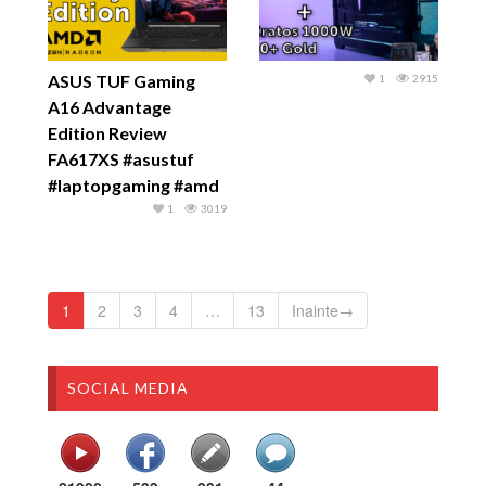
ASUS TUF Gaming
1
2915
A16 Advantage
Edition Review
FA617XS #asustuf
#laptopgaming #amd
1
3019
1
2
3
4
…
13
Inainte→
SOCIAL MEDIA