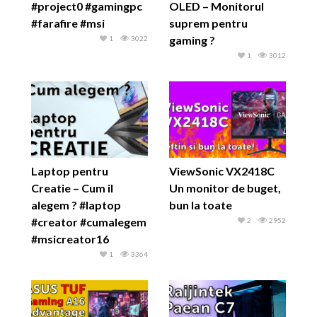
#project0 #gamingpc
OLED – Monitorul
#farafire #msi
suprem pentru
gaming ?
1
3022
1
3012
Laptop pentru
ViewSonic VX2418C
Creatie – Cum il
Un monitor de buget,
alegem ? #laptop
bun la toate
#creator #cumalegem
2
2952
#msicreator16
1
3364