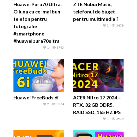
Huawei Pura70 Ultra.
ZTE Nubia Music,
O luna cu cel mai bun
telefonul de buget
telefon pentru
pentru multimedia ?
fotografie
2
3479
#smartphone
#huaweipura70ultra
1
3743
Huawei FreeBuds 6i
ACER Nitro 17 2024 –
RTX, 32 GB DDR5,
2
3274
RAID SSD, 165 HZ IPS
1
2939