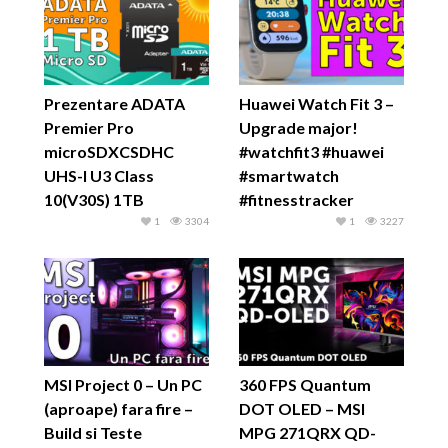
Prezentare ADATA
Huawei Watch Fit 3 –
Premier Pro
Upgrade major!
microSDXCSDHC
#watchfit3 #huawei
UHS-I U3 Class
#smartwatch
10(V30S) 1TB
#fitnesstracker
1
3304
1
3227
MSI Project 0 – Un PC
360 FPS Quantum
(aproape) fara fire –
DOT OLED – MSI
Build si Teste
MPG 271QRX QD-