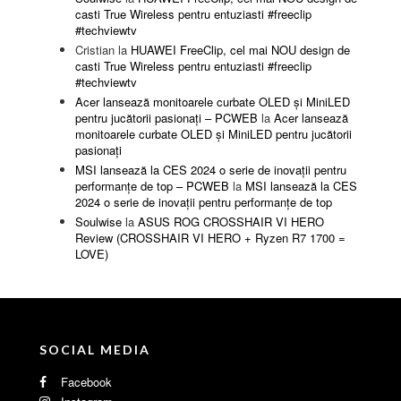
casti True Wireless pentru entuziasti #freeclip
#techviewtv
Cristian
la
HUAWEI FreeClip, cel mai NOU design de
casti True Wireless pentru entuziasti #freeclip
#techviewtv
Acer lansează monitoarele curbate OLED și MiniLED
pentru jucătorii pasionați – PCWEB
la
Acer lansează
monitoarele curbate OLED și MiniLED pentru jucătorii
pasionați
MSI lansează la CES 2024 o serie de inovații pentru
performanțe de top – PCWEB
la
MSI lansează la CES
2024 o serie de inovații pentru performanțe de top
Soulwise
la
ASUS ROG CROSSHAIR VI HERO
Review (CROSSHAIR VI HERO + Ryzen R7 1700 =
LOVE)
SOCIAL MEDIA
Facebook