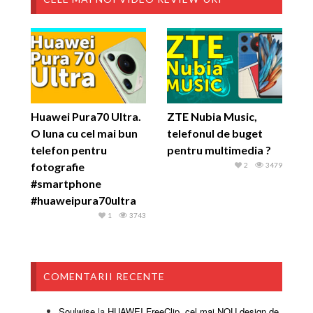
Huawei Pura70 Ultra.
ZTE Nubia Music,
O luna cu cel mai bun
telefonul de buget
telefon pentru
pentru multimedia ?
fotografie
2
3479
#smartphone
#huaweipura70ultra
1
3743
COMENTARII RECENTE
Soulwise
la
HUAWEI FreeClip, cel mai NOU design de