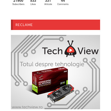
21900
533
331
44
Subscribers
Likes
Articole
Comments
RECLAME