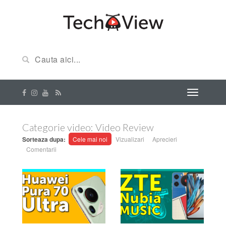
Categorie video:
Video Review
Sorteaza dupa:
Cele mai noi
Vizualizari
Aprecieri
Comentarii