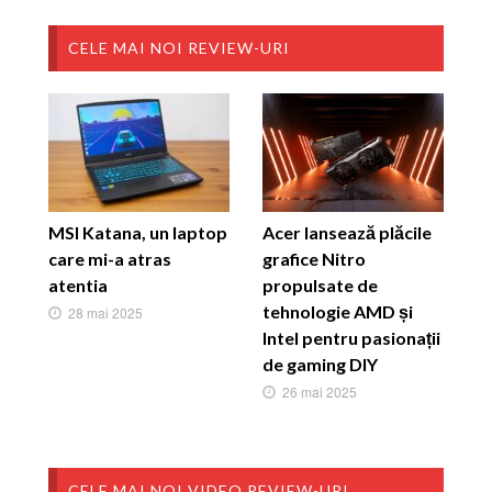
CELE MAI NOI REVIEW-URI
MSI Katana, un laptop
Acer lansează plăcile
care mi-a atras
grafice Nitro
atentia
propulsate de
tehnologie AMD și
28 mai 2025
Intel pentru pasionații
de gaming DIY
26 mai 2025
CELE MAI NOI VIDEO REVIEW-URI