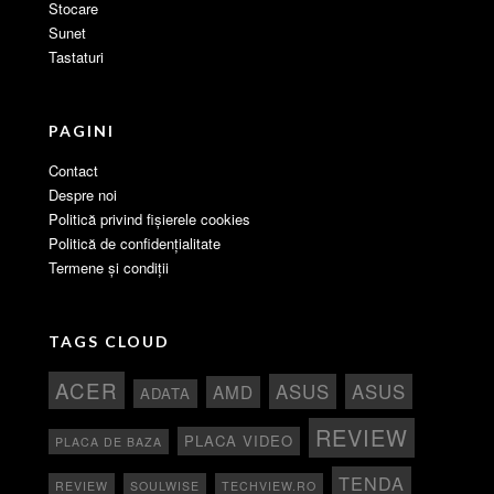
Stocare
Sunet
Tastaturi
PAGINI
Contact
Despre noi
Politică privind fișierele cookies
Politică de confidențialitate
Termene și condiții
TAGS CLOUD
ACER
ASUS
ASUS
AMD
ADATA
REVIEW
PLACA VIDEO
PLACA DE BAZA
TENDA
REVIEW
SOULWISE
TECHVIEW.RO